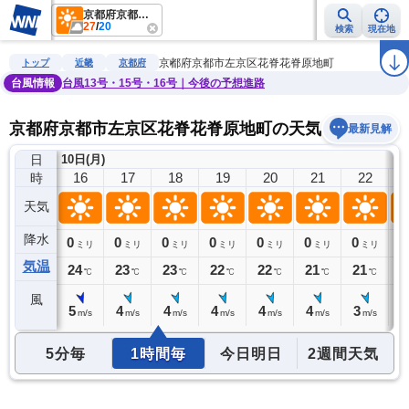
京都府京都市左京区花脊花脊原地町
27
/
20
検索
現在地
雨雲レーダー
台風情報
地震情報
警報・注意報
2週間天気
ラ
京都府京都市左京区花脊花脊原地町
トップ
近畿
京都府
台風情報
台風13号・15号・16号｜今後の予想進路
京都府京都市左京区花脊花脊原地町の天気予報
最新見解
日
10日(月)
15
16
17
18
19
20
21
22
時
天気
降水
0
0
0
0
0
0
0
0
0
ミリ
ミリ
ミリ
ミリ
ミリ
ミリ
ミリ
ミリ
気温
25
24
23
23
22
22
21
21
2
℃
℃
℃
℃
℃
℃
℃
℃
風
4
5
4
4
4
4
4
3
3
m/s
m/s
m/s
m/s
m/s
m/s
m/s
m/s
5分毎
1時間毎
今日明日
2週間天気