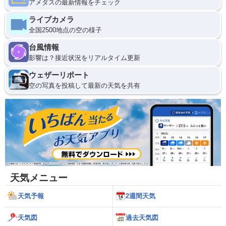
アメダスの最新情報をチェック
ライブカメラ
全国2500地点の空の様子
台風情報
影響は？接近状況をリアルタイム更新
ウェザーリポート
空の写真を投稿して最新の天気を共有
天気メニュー
天気予報
2週間天気
天気図
過去天気図