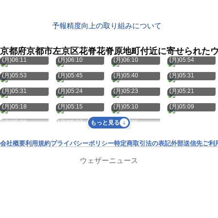
予報精度向上の取り組みについて
京都府京都市左京区花脊花脊原地町付近に寄せられた
8月10日
8月10日
8月10日
8月10日
(月)06:11
(月)06:10
(月)06:10
(月)05:54
8月10日
8月10日
8月10日
8月10日
(月)05:53
(月)05:45
(月)05:40
(月)05:31
8月10日
8月10日
8月10日
8月10日
(月)05:31
(月)05:24
(月)05:23
(月)05:21
8月10日
8月10日
8月10日
8月10日
(月)05:18
(月)05:15
(月)05:10
(月)05:09
8月10日
8月10日
8月10日
(月)05:08
(月)05:07
(月)05:05
もっと見る
会社概要
利用規約
プライバシーポリシー
特定商取引法の表記
外部送信先
ご利
ウェザーニュース