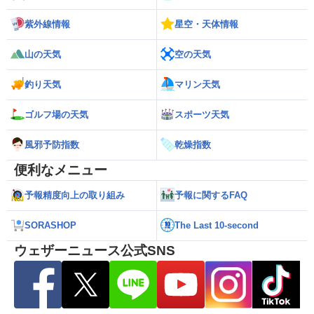
紫外線情報
星空・天体情報
山の天気
空の天気
釣り天気
マリン天気
ゴルフ場の天気
スポーツ天気
風邪予防指数
乾燥指数
便利なメニュー
予報精度向上の取り組み
予報に関するFAQ
SORASHOP
The Last 10-second
ウェザーニュース公式SNS