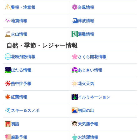
警報・注意報
台風情報
地震情報
津波情報
火山情報
避難情報
自然・季節・レジャー情報
花粉飛散情報
さくら開花情報
ほたる情報
あじさい情報
熱中症予報
花火天気
紅葉情報
イルミネーション
スキー＆スノボ
初日の出
初詣
天気痛予報
服装予報
お洗濯情報