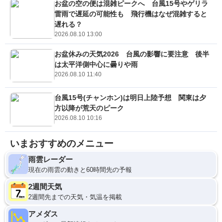
お盆の空の便は混雑ピークへ 台風15号やゲリラ
雷雨で遅延の可能性も 飛行機はなぜ混雑すると
遅れる？
2026.08.10 13:00
お盆休みの天気2026 台風の影響に要注意 後半
は太平洋側中心に曇りや雨
2026.08.10 11:40
台風15号(チャンホン)は明日上陸予想 関東は夕
方以降が荒天のピーク
2026.08.10 10:16
いまおすすめのメニュー
雨雲レーダー
現在の雨雲の動きと60時間先の予報
2週間天気
2週間先までの天気・気温を掲載
アメダス