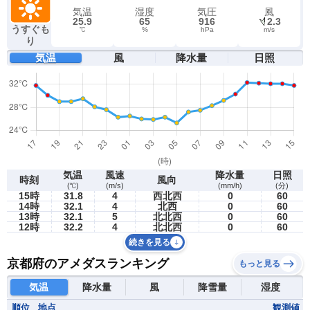
気温
湿度
気圧
風
25.9
65
916
2.3
うすぐも
℃
%
hPa
m/s
り
気温
風
降水量
日照
気温
風速
降水量
日照
時刻
風向
(℃)
(m/s)
(mm/h)
(分)
15時
31.8
4
西北西
0
60
14時
32.1
4
北西
0
60
13時
32.1
5
北北西
0
60
12時
32.2
4
北北西
0
60
続きを見る
京都府のアメダスランキング
もっと見る
気温
降水量
風
降雪量
湿度
順位
地点
観測値