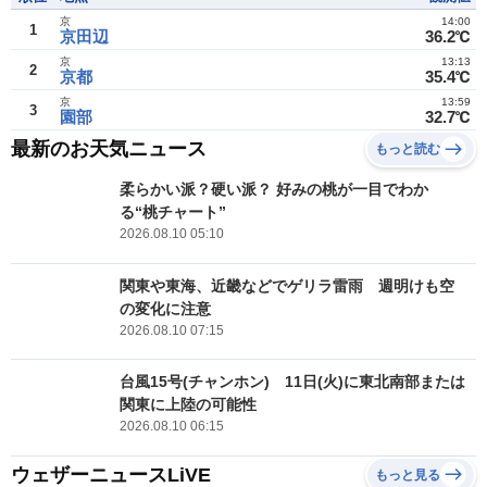
京
14:00
1
京田辺
36.2℃
京
13:13
2
京都
35.4℃
京
13:59
3
園部
32.7℃
最新のお天気ニュース
もっと読む
柔らかい派？硬い派？ 好みの桃が一目でわか
る“桃チャート”
2026.08.10 05:10
関東や東海、近畿などでゲリラ雷雨 週明けも空
の変化に注意
2026.08.10 07:15
台風15号(チャンホン) 11日(火)に東北南部または
関東に上陸の可能性
2026.08.10 06:15
ウェザーニュースLiVE
もっと見る