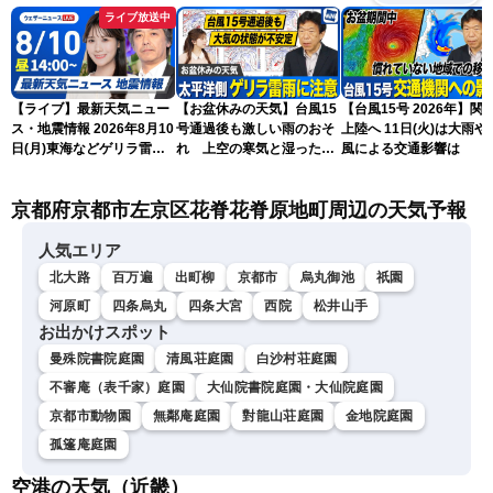
ライブ放送中
【ライブ】最新天気ニュー
【お盆休みの天気】台風15
【台風15号 2026年】関
ス・地震情報 2026年8月10
号通過後も激しい雨のおそ
上陸へ 11日(火)は大雨や
日(月)東海などゲリラ雷雨
れ 上空の寒気と湿った空
風による交通影響は
に注意 東北や関東は早めの
気でゲリラ雷雨に注意
台風対策を〈ウェザーニュ
京都府京都市左京区花脊花脊原地町周辺の天気予報
ースLiVEアフタヌーン・戸
北美月／宇野沢達也〉
人気エリア
北大路
百万遍
出町柳
京都市
烏丸御池
祇園
河原町
四条烏丸
四条大宮
西院
松井山手
お出かけスポット
曼殊院書院庭園
清風荘庭園
白沙村荘庭園
不審庵（表千家）庭園
大仙院書院庭園・大仙院庭園
京都市動物園
無鄰庵庭園
對龍山荘庭園
金地院庭園
孤篷庵庭園
空港の天気（近畿）