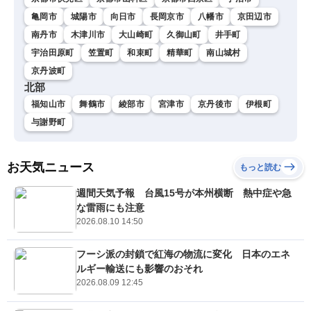
亀岡市
城陽市
向日市
長岡京市
八幡市
京田辺市
南丹市
木津川市
大山崎町
久御山町
井手町
宇治田原町
笠置町
和束町
精華町
南山城村
京丹波町
北部
福知山市
舞鶴市
綾部市
宮津市
京丹後市
伊根町
与謝野町
お天気ニュース
もっと読む
週間天気予報 台風15号が本州横断 熱中症や急
な雷雨にも注意
2026.08.10 14:50
フーシ派の封鎖で紅海の物流に変化 日本のエネ
ルギー輸送にも影響のおそれ
2026.08.09 12:45