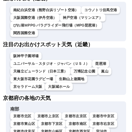
南紀白浜空港（熊野白浜リゾート空港）
コウノトリ但馬空港
大阪国際空港（伊丹空港）
神戸空港（マリンエア）
びわ湖ＭPPG パラグライダー飛行場（MPG琵琶湖）
関西国際空港
注目のお出かけスポット天気（近畿）
阪神甲子園球場
ユニバーサル・スタジオ・ジャパン（ＵＳＪ）
琵琶湖
天橋立ビューランド（日本三景）
万博記念公園
嵐山
東大阪市花園ラグビー場
生駒山上遊園地
京セラドーム大阪
大阪城ホール
京都府の各地の天気
南部
京都市北区
京都市上京区
京都市左京区
京都市中京区
京都市東山区
京都市下京区
京都市南区
京都市右京区
京都市伏見区
京都市山科区
京都市西京区
宇治市