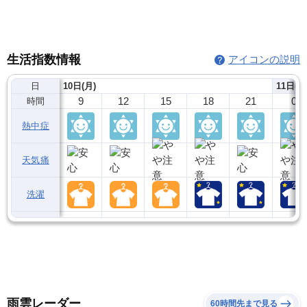
生活指数情報
アイコンの説明
日
10日(月)
11日(火
9
12
15
18
21
0
時間
熱中症
天気痛
洗濯
雨雲レーダー
60時間先まで見る