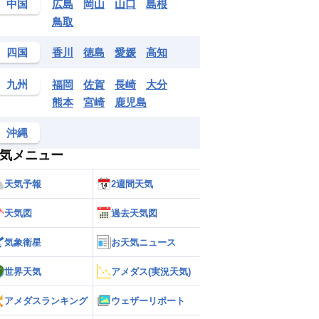
中国
広島
岡山
山口
島根
鳥取
四国
香川
徳島
愛媛
高知
九州
福岡
佐賀
長崎
大分
熊本
宮崎
鹿児島
沖縄
気メニュー
天気予報
2週間天気
天気図
過去天気図
気象衛星
お天気ニュース
世界天気
アメダス(実況天気)
アメダスランキング
ウェザーリポート