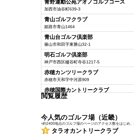
青野運動公苑アオノゴルフコース
加西市油谷町639-3
青山ゴルフクラブ
姫路市青山1464
青山台ゴルフ倶楽部
篠山市和田字東勝山32-1
明石ゴルフ倶楽部
神戸市西区櫨谷町寺谷1217-5
赤穂カンツリークラブ
赤穂市天和字中河原909
赤穂国際カントリークラブ
閲覧履歴
赤穂市西有年字馬路谷3007-1
旭国際宝塚カンツリー倶楽部
宝塚市下佐曽利字大谷4-12
今人気のゴルフ場（近畿）
※約2400地点のゴルフ場のページのアクセス数をはじめ
旭国際姫路ゴルフ倶楽部
タラオカントリークラブ
姫路市香寺町相坂1356-8