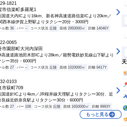
29-1821
賀市信楽町多羅尾1
阪国道大内ICより16km、新名神高速道路信楽ICより20km／
R関西本線伊賀上野駅よりタクシー20分・3000円
ール数
36
パー
--
コース状況
丘陵
面積
2950000㎡
距離
14046Y
22-0065
丹市園部町大河内深田
神高速道路池田木部ICより28km／能勢電鉄妙見線山下駅より
シー35分・6000円
天
ール数
27
パー
--
コース状況
丘陵
面積
1020000㎡
距離
9417Y
32-0103
良市荻町709
阪国道針ICより4km／JR桜井線天理駅よりタクシー30分、近
奈良線近鉄奈良駅よりタクシー30分・6000円
ール数
27
パー
108
コース状況
丘陵
面積
1650000㎡
距離
9993Y
もっと見る