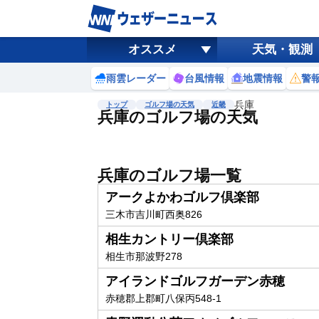
オススメ
天気・観測
雨雲レーダー
台風情報
地震情報
警
兵庫
トップ
ゴルフ場の天気
近畿
兵庫のゴルフ場の天気
兵庫のゴルフ場一覧
アークよかわゴルフ倶楽部
三木市吉川町西奥826
相生カントリー倶楽部
相生市那波野278
アイランドゴルフガーデン赤穂
赤穂郡上郡町八保丙548-1