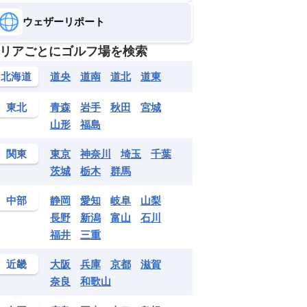
ウェザーリポート
リアごとにゴルフ場を検索
北海道
道央
道南
道北
道東
東北
青森
岩手
秋田
宮城
山形
福島
関東
東京
神奈川
埼玉
千葉
茨城
栃木
群馬
中部
静岡
愛知
岐阜
山梨
長野
新潟
富山
石川
福井
三重
近畿
大阪
兵庫
京都
滋賀
奈良
和歌山