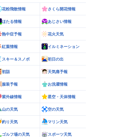
花粉飛散情報
さくら開花情報
ほたる情報
あじさい情報
熱中症予報
花火天気
紅葉情報
イルミネーション
スキー＆スノボ
初日の出
初詣
天気痛予報
服装予報
お洗濯情報
紫外線情報
星空・天体情報
山の天気
空の天気
釣り天気
マリン天気
ゴルフ場の天気
スポーツ天気