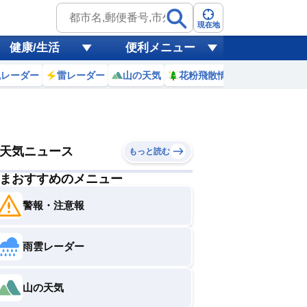
現在地
健康/生活
便利メニュー
風レーダー
雷レーダー
山の天気
花粉飛散情報
世界天気
天気ニュース
もっと読む
まおすすめのメニュー
警報・注意報
雨雲レーダー
山の天気