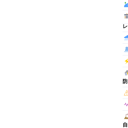
レ
防
ゆみコース
自