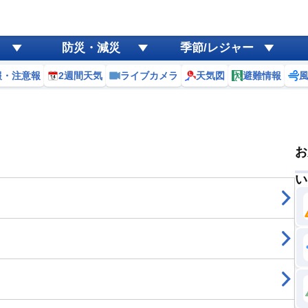
防災・減災
季節/レジャー
報・注意報
2週間天気
ライブカメラ
天気図
避難情報
お
い