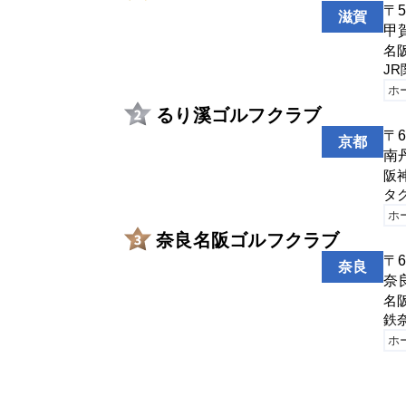
〒5
滋賀
芦屋カンツリー倶楽部
甲
芦屋市奥山1-25
名
J
愛宕原ゴルフ倶楽部
ホ
宝塚市切畑字長尾山5-3
るり溪ゴルフクラブ
有馬カンツリー倶楽部
〒6
京都
南
三田市中内神南山841
阪
有馬冨士カンツリークラブ
タク
三田市香下
ホ
奈良名阪ゴルフクラブ
有馬ロイヤルゴルフクラブ
〒6
神戸市北区淡河町北畑571
奈良
奈
粟賀ゴルフ倶楽部
名
神崎郡神河町吉富1833-6
鉄
ホ
淡路カントリー倶楽部
淡路市生田田尻字池ノ谷629
生野高原カントリークラブ