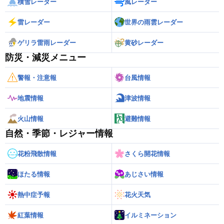
積雪レーダー
風レーダー
湯田上カントリークラブ
南蒲原郡田上町大字湯川2986
雷レーダー
世界の雨雲レーダー
ヨネックスカントリークラブ
ゲリラ雷雨レーダー
黄砂レーダー
三島郡寺泊町志戸橋254
防災・減災メニュー
米山水源カントリークラブ
上越市柿崎区上下浜2362
警報・注意報
台風情報
地震情報
津波情報
火山情報
避難情報
自然・季節・レジャー情報
花粉飛散情報
さくら開花情報
ほたる情報
あじさい情報
熱中症予報
花火天気
紅葉情報
イルミネーション