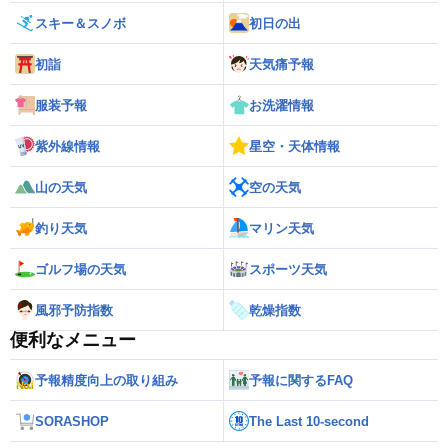
スキー＆スノボ
初日の出
初詣
天気痛予報
服装予報
お洗濯情報
紫外線情報
星空・天体情報
山の天気
空の天気
釣り天気
マリン天気
ゴルフ場の天気
スポーツ天気
風邪予防指数
乾燥指数
便利なメニュー
予報精度向上の取り組み
予報に関するFAQ
SORASHOP
The Last 10-second