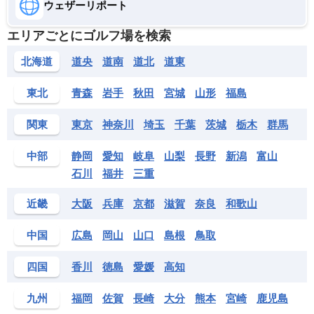
ウェザーリポート
大新潟カントリークラブ 三条コース
三条市大字長沢1385
エリアごとにゴルフ場を検索
津川カントリークラブ
北海道
道央
道南
道北
道東
東蒲原郡阿賀町大字栄山丙1774-1
十日町カントリークラブ
東北
青森
岩手
秋田
宮城
山形
福島
十日町市伊達字反り掛甲2652-1
ときの郷ゴルフクラブ
関東
東京
神奈川
埼玉
千葉
茨城
栃木
群馬
佐渡市大字大小字花美沢724-2
中部
静岡
愛知
岐阜
山梨
長野
新潟
富山
長岡カントリー倶楽部
長岡市深沢町2564
石川
福井
三重
中条ゴルフ倶楽部
近畿
大阪
兵庫
京都
滋賀
奈良
和歌山
胎内市村松浜字上原555
中峰ゴルフ倶楽部
中国
広島
岡山
山口
島根
鳥取
新発田市本田130-4
四国
香川
徳島
愛媛
高知
新潟ゴルフ倶楽部
新潟市峰岡744
九州
福岡
佐賀
長崎
大分
熊本
宮崎
鹿児島
新潟サンライズゴルフコース