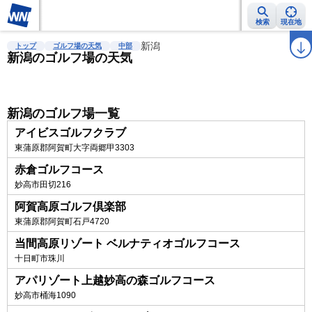
検索
現在地
雨雲レーダー
台風情報
地震情報
新潟
警報・注意報
2週間天気
ラ
トップ
ゴルフ場の天気
中部
新潟のゴルフ場の天気
新潟のゴルフ場一覧
アイビスゴルフクラブ
東蒲原郡阿賀町大字両郷甲3303
赤倉ゴルフコース
妙高市田切216
阿賀高原ゴルフ倶楽部
東蒲原郡阿賀町石戸4720
当間高原リゾート ベルナティオゴルフコース
十日町市珠川
アパリゾート上越妙高の森ゴルフコース
妙高市桶海1090