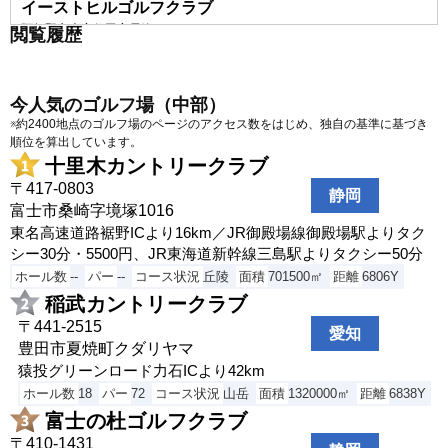
イーストヒルゴルフクラブ
阿賀野市大字保田字長峰5107-7
閲覧履歴
石地シーサイドカントリークラブ
柏崎市西山町大崎873
今人気のゴルフ場（中部）
糸魚川カントリークラブ
※約2400地点のゴルフ場のページのアクセス数をはじめ、独自の基準に基づき
糸魚川市大字蓮台寺1550
順位を算出しています。
十里木カントリークラブ
越後ゴルフ倶楽部
〒417-0803
魚沼市東中785
静岡
富士市桑崎字境塚1016
小千谷カントリークラブ
東名高速道路裾野ICより16km／JR御殿場線御殿場駅よりタク
小千谷市大字坪野1231
シー30分・5500円、JR東海道新幹線三島駅よりタクシー50分
柏崎カントリークラブ
ホール数
--
パー
--
コース状況
丘陵
面積
701500㎡
距離
6806Y
柏崎市大字宮川1345
稲武カントリークラブ
柏崎シーサイドゴルフクラブ
〒441-2515
愛知
豊田市夏焼町クダリヤマ
柏崎市荒浜1-3-17
猿投グリーンロード力石ICより42km
櫛形ゴルフ倶楽部
ホール数
18
パー
72
コース状況
山岳
面積
1320000㎡
距離
6838Y
胎内市小牧台900
富士の杜ゴルフクラブ
グリーンヒル長岡ゴルフ倶楽部
〒410-1431