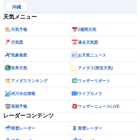
北蒲原郡聖籠町東港2-160-6
沖縄
新津カントリークラブ
天気メニュー
新潟市大字田家8500
日本海カントリークラブ
天気予報
2週間天気
胎内市荒井浜528-3
天気図
過去天気図
ノーブルウッドゴルフクラブ
新発田市大字藤塚浜2001
気象衛星
お天気ニュース
フォレストカントリー倶楽部
世界天気
アメダス(実況天気)
新発田市万代855
松ヶ峯カントリー倶楽部
アメダスランキング
ウェザーリポート
上越市中郷区岡川383
河川水位情報
ライブカメラ
妙高カントリークラブ
妙高市関山6323-4
長期予報
ウェザーニュースLiVE
妙高高原ゴルフ倶楽部
レーダーコンテンツ
妙高市関川1074-2
雨雲レーダー
雨雪レーダー
妙高サンシャインゴルフ倶楽部
上越市中郷区江口846-1