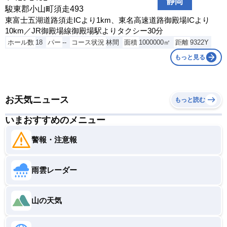
静岡
長岡市柿町4221
駿東郡小山町須走493
ゴールド越後湯沢カントリークラブ
東富士五湖道路須走ICより1km、東名高速道路御殿場ICより
南魚沼郡湯沢町小坂
10km／JR御殿場線御殿場駅よりタクシー30分
ホール数
18
パー
--
コース状況
林間
面積
1000000㎡
距離
9322Y
笹神五頭ゴルフ倶楽部
阿賀野市大字押切字前山1269-1
もっと見る
紫雲ゴルフ倶楽部
新発田市元郷211
お天気ニュース
市営あらかわゴルフ場
もっと読む
村上市大津3318-62
いまおすすめのメニュー
下田城カントリー倶楽部
三条市大字楢山52
警報・注意報
新発田城カントリー倶楽部
新発田市大字浦字城山1
雨雲レーダー
胎内高原ゴルフ倶楽部
胎内市夏井1244-1
山の天気
大新潟カントリークラブ 出雲崎コース
三島郡出雲崎町大字乙茂588