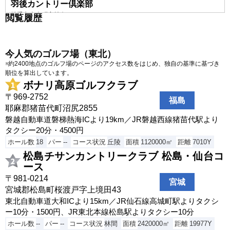
羽後カントリー倶楽部
横手市大森町字持向209
閲覧履歴
大館カントリークラブ
大館市比内町扇田字横沢128-1
今人気のゴルフ場（東北）
大野台ゴルフクラブ
※約2400地点のゴルフ場のページのアクセス数をはじめ、独自の基準に基づき
北秋田市坊沢字根小屋沢45
順位を算出しています。
ボナリ高原ゴルフクラブ
男鹿ゴルフクラブ
〒969-2752
男鹿市五里合箱井字長信太68-2
福島
耶麻郡猪苗代町沼尻2855
新・秋田ウィンズカントリークラブ
磐越自動車道磐梯熱海ICより19km／JR磐越西線猪苗代駅より
大仙市協和中淀川字古種沢ノ内油沢1-1
タクシー20分・4500円
大仙市民ゴルフ倶楽部
ホール数
18
パー
--
コース状況
丘陵
面積
1120000㎡
距離
7010Y
大仙市花館柳町1-1
松島チサンカントリークラブ 松島・仙台コ
ース
ノースハンプトンゴルフ倶楽部
〒981-0214
秋田市河辺神内字沼の沢1-1
宮城
宮城郡松島町桜渡戸字上境田43
能代カントリークラブ
東北自動車道大和ICより15km／JR仙石線高城町駅よりタクシ
八峰町峰浜田中字大土面18
ー10分・1500円、JR東北本線松島駅よりタクシー10分
南秋田カントリークラブ
ホール数
--
パー
--
コース状況
林間
面積
2420000㎡
距離
19977Y