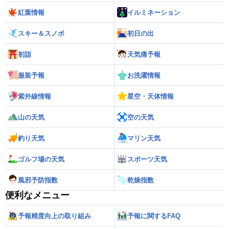
紅葉情報
イルミネーション
スキー＆スノボ
初日の出
初詣
天気痛予報
服装予報
お洗濯情報
紫外線情報
星空・天体情報
山の天気
空の天気
釣り天気
マリン天気
ゴルフ場の天気
スポーツ天気
風邪予防指数
乾燥指数
便利なメニュー
予報精度向上の取り組み
予報に関するFAQ