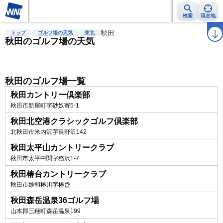
検索
現在地
雨雲レーダー
台風情報
地震情報
秋田
警報・注意報
2週間天気
ラ
トップ
ゴルフ場の天気
東北
秋田のゴルフ場の天気
秋田のゴルフ場一覧
秋田カントリー倶楽部
秋田市新屋町字砂奴寄5-1
秋田北空港クラシックゴルフ倶楽部
北秋田市米内沢字長野沢142
秋田太平山カントリークラブ
秋田市太平中関字務沢1-7
秋田椿台カントリークラブ
秋田市雄和椿川字椿岱
秋田森岳温泉36ゴルフ場
山本郡三種町森岳温泉199