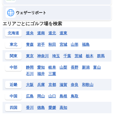
ウェザーリポート
エリアごとにゴルフ場を検索
北海道
道央
道南
道北
道東
東北
青森
岩手
秋田
宮城
山形
福島
関東
東京
神奈川
埼玉
千葉
茨城
栃木
群馬
中部
静岡
愛知
岐阜
山梨
長野
新潟
富山
石川
福井
三重
近畿
大阪
兵庫
京都
滋賀
奈良
和歌山
中国
広島
岡山
山口
島根
鳥取
四国
香川
徳島
愛媛
高知