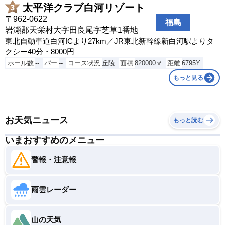
秋田市金足吉田字浅田1-1
太平洋クラブ白河リゾート
ロイヤルセンチュリーゴルフ倶楽部
〒962-0622
福島
岩瀬郡天栄村大字田良尾字芝草1番地
大仙市協和船岡字上中野2-3
東北自動車道白河ICより27km／JR東北新幹線新白河駅よりタ
クシー40分・8000円
ホール数
--
パー
--
コース状況
丘陵
面積
820000㎡
距離
6795Y
もっと見る
お天気ニュース
もっと読む
いまおすすめのメニュー
警報・注意報
雨雲レーダー
山の天気