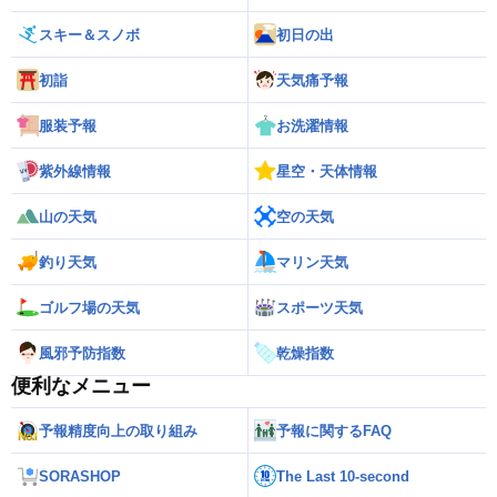
スキー＆スノボ
初日の出
初詣
天気痛予報
服装予報
お洗濯情報
紫外線情報
星空・天体情報
山の天気
空の天気
釣り天気
マリン天気
ゴルフ場の天気
スポーツ天気
風邪予防指数
乾燥指数
便利なメニュー
予報精度向上の取り組み
予報に関するFAQ
SORASHOP
The Last 10-second