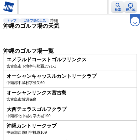
検索
現在地
雨雲レーダー
台風情報
沖縄
地震情報
警報・注意報
2週間天気
ラ
トップ
ゴルフ場の天気
沖縄のゴルフ場の天気
沖縄のゴルフ場一覧
エメラルドコーストゴルフリンクス
宮古島市下地字与那覇1591-1
オーシャンキャッスルカントリークラブ
中頭郡中城村字登又60
オーシャンリンクス宮古島
宮古島市城辺保良
大西テェラスゴルフクラブ
中頭郡北中城村字大城190
沖縄カントリークラブ
中頭郡西原町字桃原109