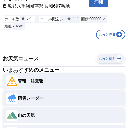
島尻郡八重瀬町字玻名城697番地
沖縄
島尻郡八重瀬町字玻名城697番地
サシバリンクス伊良部
--
宮古島市伊良部国仲659番地
ホール数
18
パー
--
コース状況
シーサイド
面積
900000㎡
ジ・アッタテラスゴルフリゾート
距離
7029Y
国頭郡恩納村安富祖1079
もっと見る
シギラベイカントリークラブ
宮古島市上野新里1264
守礼カントリークラブ
お天気ニュース
もっと読む
南城市知念知名1029
いまおすすめのメニュー
TAIYO GOLF CLUB
--
警報・注意報
美ら オーチャードゴルフ倶楽部
国頭郡恩納村字安富祖1577
雨雲レーダー
千代田カントリークラブ
宮古島市上野野原137-1
山の天気
那覇ゴルフ倶楽部
島尻郡八重瀬町字富盛2270