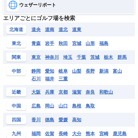
南山カントリークラブ
ウェザーリポート
--
エリアごとにゴルフ場を検索
パームヒルズゴルフリゾート
糸満市字新垣762
北海道
道央
道南
道北
道東
芭蕉布コース
東北
青森
岩手
秋田
宮城
山形
福島
南城市玉城字中山1313
PGM ゴルフリゾート沖縄
関東
東京
神奈川
埼玉
千葉
茨城
栃木
群馬
国頭郡恩納村字冨着1043
東山カントリークラブ
中部
静岡
愛知
岐阜
山梨
長野
新潟
富山
--
石川
福井
三重
ベルビーチゴルフクラブ
近畿
大阪
兵庫
京都
滋賀
奈良
和歌山
国頭郡本部町字崎本部5151
琉球ゴルフ倶楽部
中国
広島
岡山
山口
島根
鳥取
南城市玉城親慶原1
四国
香川
徳島
愛媛
高知
九州
福岡
佐賀
長崎
大分
熊本
宮崎
鹿児島