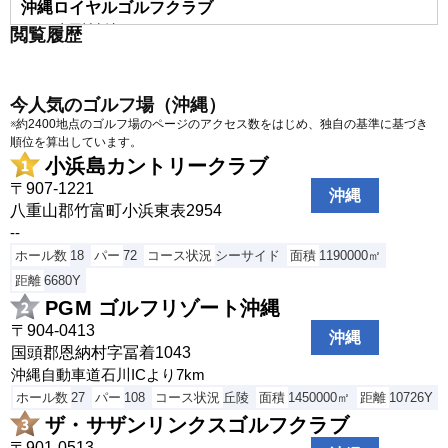
沖縄ロイヤルゴルフクラブ
うるま市石川山城1436
閲覧履歴
オリオン嵐山ゴルフ倶楽部
国頭郡今帰仁村字呉我山654-32
今人気のゴルフ場（沖縄）
カヌチャゴルフコース
※約2400地点のゴルフ場のページのアクセス数をはじめ、独自の基準に基づき
名護市安部156-2
順位を算出しています。
小浜島カントリークラブ
かねひで喜瀬カントリークラブ
〒907-1221
名護市字喜瀬1107-1
沖縄
八重山郡竹富町小浜東表2954
宜野座カントリークラブ
--
国頭郡宜野座村字松田2824-264
ホール数
18
パー
72
コース状況
シーサイド
面積
1190000㎡
クイーンズトラップゴルフコース
距離
6680Y
中頭郡
PGM ゴルフリゾート沖縄
高原ゴルフクラブ
〒904-0413
沖縄
沖縄県うるま市 石川東恩納
国頭郡恩納村字冨着1043
沖縄自動車道石川ICより7km
小浜島カントリークラブ
ホール数
27
パー
108
コース状況
丘陵
面積
1450000㎡
距離
10726Y
八重山郡竹富町小浜東表2954
ザ・サザンリンクスゴルフクラブ
ザ・サザンリンクスゴルフクラブ
〒901-0513