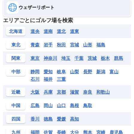
ウェザーリポート
エリアごとにゴルフ場を検索
北海道
道央
道南
道北
道東
東北
青森
岩手
秋田
宮城
山形
福島
関東
東京
神奈川
埼玉
千葉
茨城
栃木
群馬
中部
静岡
愛知
岐阜
山梨
長野
新潟
富山
石川
福井
三重
近畿
大阪
兵庫
京都
滋賀
奈良
和歌山
中国
広島
岡山
山口
島根
鳥取
四国
香川
徳島
愛媛
高知
九州
福岡
佐賀
長崎
大分
熊本
宮崎
鹿児島