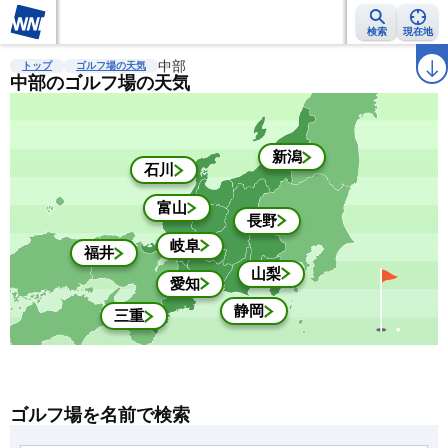
検索
現在地
雨雲レーダー
台風情報
中部
地震情報
警報・注意報
2週間天気
ラ
トップ
ゴルフ場の天気
中部のゴルフ場の天気
新潟
石川
富山
長野
岐阜
福井
山梨
愛知
静岡
三重
ゴルフ場を名前で検索