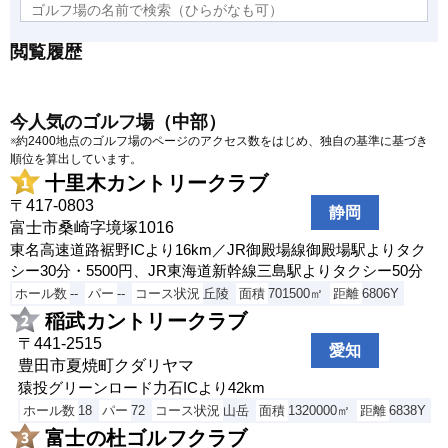
閲覧履歴
今人気のゴルフ場（中部）
※約2400地点のゴルフ場のページのアクセス数をはじめ、独自の基準に基づき
順位を算出しています。
十里木カントリークラブ
〒417-0803
静岡
富士市桑崎字境塚1016
東名高速道路裾野ICより16km／JR御殿場線御殿場駅よりタク
シー30分・5500円、JR東海道新幹線三島駅よりタクシー50分
ホール数
--
パー
--
コース状況
丘陵
面積
701500㎡
距離
6806Y
稲武カントリークラブ
〒441-2515
愛知
豊田市夏焼町クダリヤマ
猿投グリーンロード力石ICより42km
ホール数
18
パー
72
コース状況
山岳
面積
1320000㎡
距離
6838Y
富士の杜ゴルフクラブ