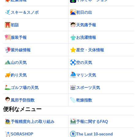
スキー＆スノボ
初日の出
初詣
天気痛予報
服装予報
お洗濯情報
紫外線情報
星空・天体情報
山の天気
空の天気
釣り天気
マリン天気
ゴルフ場の天気
スポーツ天気
風邪予防指数
乾燥指数
便利なメニュー
予報精度向上の取り組み
予報に関するFAQ
SORASHOP
The Last 10-second