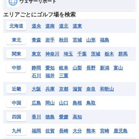
ウェザーリポート
エリアごとにゴルフ場を検索
北海道
道央
道南
道北
道東
東北
青森
岩手
秋田
宮城
山形
福島
関東
東京
神奈川
埼玉
千葉
茨城
栃木
群馬
中部
静岡
愛知
岐阜
山梨
長野
新潟
富山
石川
福井
三重
近畿
大阪
兵庫
京都
滋賀
奈良
和歌山
中国
広島
岡山
山口
島根
鳥取
四国
香川
徳島
愛媛
高知
九州
福岡
佐賀
長崎
大分
熊本
宮崎
鹿児島