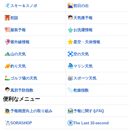
スキー＆スノボ
初日の出
初詣
天気痛予報
服装予報
お洗濯情報
紫外線情報
星空・天体情報
山の天気
空の天気
釣り天気
マリン天気
ゴルフ場の天気
スポーツ天気
風邪予防指数
乾燥指数
便利なメニュー
予報精度向上の取り組み
予報に関するFAQ
SORASHOP
The Last 10-second