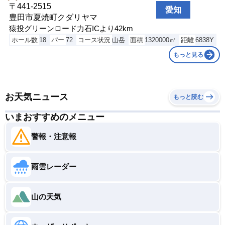
〒441-2515
愛知
豊田市夏焼町クダリヤマ
猿投グリーンロード力石ICより42km
ホール数
18
パー
72
コース状況
山岳
面積
1320000㎡
距離
6838Y
もっと見る
お天気ニュース
もっと読む
いまおすすめのメニュー
警報・注意報
雨雲レーダー
山の天気