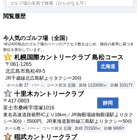
閲覧履歴
今人気のゴルフ場（全国）
※約2400地点のゴルフ場のページのアクセス数をはじめ、独自の基準に基づき
順位を算出しています。
札幌国際カントリークラブ 島松コース
〒061-1265
北海道
北広島市島松49-5
JR千歳線北広島駅よりタクシー20分
ホール数
27
パー
--
コース状況
丘陵
面積
1120000㎡
距離
10317Y
十里木カントリークラブ
〒417-0803
静岡
富士市桑崎字境塚1016
東名高速道路裾野ICより16km／JR御殿場線御殿場駅よりタク
シー30分・5500円、JR東海道新幹線三島駅よりタクシー50分
ホール数
--
パー
--
コース状況
丘陵
面積
701500㎡
距離
6806Y
稲武カントリークラブ