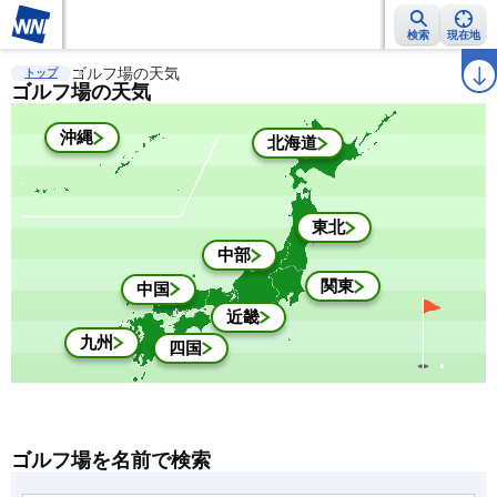
検索
現在地
雨雲レーダー
ゴルフ場の天気
台風情報
地震情報
警報・注意報
2週間天気
ラ
トップ
ゴルフ場の天気
沖縄
北海道
東北
中部
関東
中国
近畿
九州
四国
ゴルフ場を名前で検索