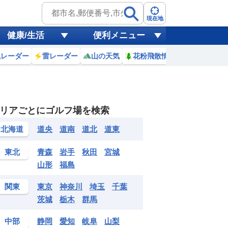
現在地
健康/生活
便利メニュー
風レーダー
雷レーダー
山の天気
花粉飛散情報
世界天気
7日(金)
リアごとにゴルフ場を検索
1
22
23
0
1
2
3
4
5
北海道
道央
道南
道北
道東
0
0
0
0
0
0
0
0
m
mm
mm
mm
mm
mm
mm
mm
mm
東北
青森
岩手
秋田
宮城
28
28
27
26
25
25
24
24
℃
℃
℃
℃
℃
℃
℃
℃
℃
山形
福島
1
2
1
0
1
0
0
0
m
m
m
m
m
m
m
m
m
関東
東京
神奈川
埼玉
千葉
茨城
栃木
群馬
中部
静岡
愛知
岐阜
山梨