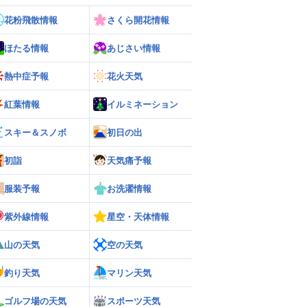
花粉飛散情報
さくら開花情報
ほたる情報
あじさい情報
熱中症予報
花火天気
紅葉情報
イルミネーション
スキー＆スノボ
初日の出
初詣
天気痛予報
服装予報
お洗濯情報
紫外線情報
星空・天体情報
山の天気
空の天気
釣り天気
マリン天気
ゴルフ場の天気
スポーツ天気