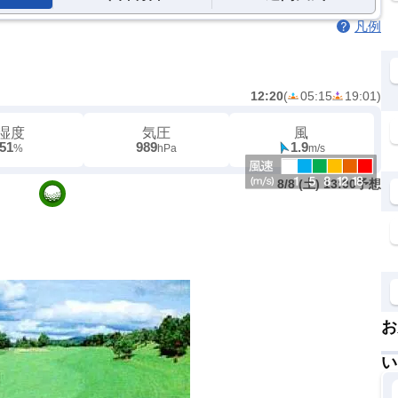
凡例
12:20
(
05:15
19:01
)
湿度
気圧
風
51
989
1.9
%
hPa
m/s
8/8 (土) 13:00予想
お
い