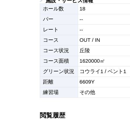
施設・サービス情報
ホール数
18
パー
--
レート
--
コース
OUT / IN
コース状況
丘陵
コース面積
1620000㎡
グリーン状況
コウライ1 / ベント1
距離
6609Y
練習場
その他
閲覧履歴