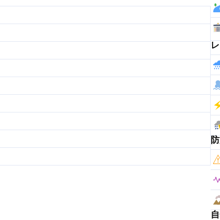
レ
防
自