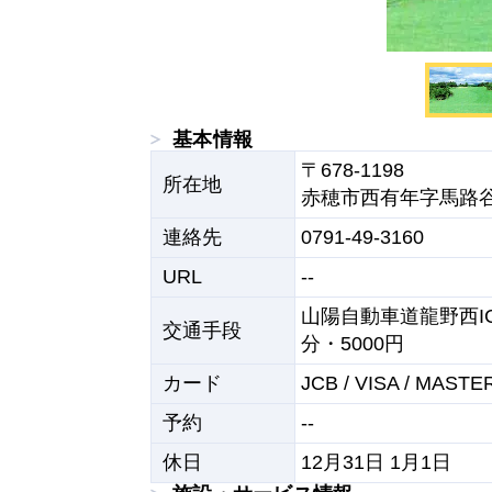
基本情報
〒678-1198

所在地
赤穂市西有年字馬路谷3
連絡先
0791-49-3160
URL
--
山陽自動車道龍野西I
交通手段
分・5000円
カード
JCB / VISA / MASTE
予約
--
休日
12月31日 1月1日