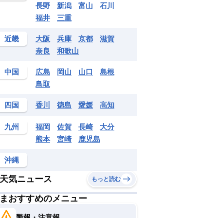
長野
新潟
富山
石川
福井
三重
近畿
大阪
兵庫
京都
滋賀
奈良
和歌山
中国
広島
岡山
山口
島根
鳥取
四国
香川
徳島
愛媛
高知
九州
福岡
佐賀
長崎
大分
熊本
宮崎
鹿児島
沖縄
天気ニュース
もっと読む
まおすすめのメニュー
警報・注意報