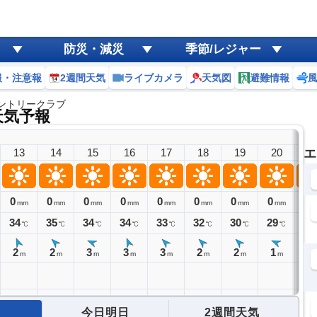
防災・減災
季節/レジャー
報・注意報
2週間天気
ライブカメラ
天気図
避難情報
ントリークラブ
天気予報
13
14
15
16
17
18
19
20
エ
2
0
0
0
0
0
0
0
0
0
mm
mm
mm
mm
mm
mm
mm
mm
m
34
35
34
34
33
32
30
29
29
℃
℃
℃
℃
℃
℃
℃
℃
2
2
3
3
3
2
2
1
1
m
m
m
m
m
m
m
m
今日明日
2週間天気