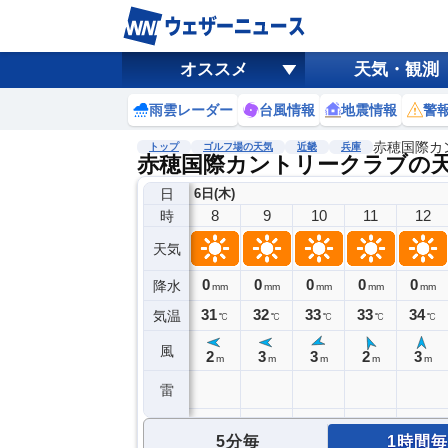
オススメ
天気・観測
雨雲レーダー
台風情報
地震情報
警
赤穂国際カ
トップ
ゴルフ場の天気
近畿
兵庫
赤穂国際カントリークラブの
日
6日(木)
8
9
10
11
12
時
天気
0
0
0
0
0
降水
mm
mm
mm
mm
mm
31
32
33
33
34
気温
℃
℃
℃
℃
℃
風
2
3
3
2
3
m
m
m
m
m
雷
5分毎
1時間毎