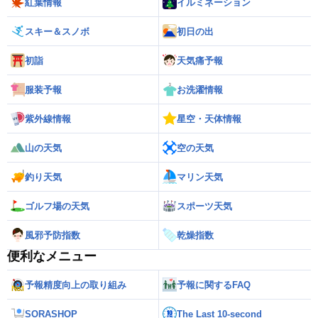
紅葉情報
イルミネーション
スキー＆スノボ
初日の出
初詣
天気痛予報
服装予報
お洗濯情報
紫外線情報
星空・天体情報
山の天気
空の天気
釣り天気
マリン天気
ゴルフ場の天気
スポーツ天気
風邪予防指数
乾燥指数
便利なメニュー
予報精度向上の取り組み
予報に関するFAQ
SORASHOP
The Last 10-second