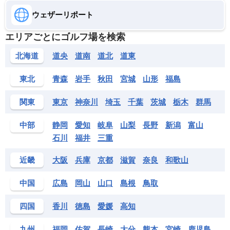
宮崎サンシャインカントリークラブ
ウェザーリポート
宮崎市佐土原町東上那珂11670
宮崎パブリックゴルフ
エリアごとにゴルフ場を検索
宮崎市大字田吉松崎4979-58
北海道
道央
道南
道北
道東
宮崎レイクサイドゴルフ倶楽部
宮崎市清武町今泉丙
東北
青森
岩手
秋田
宮城
山形
福島
UMKカントリークラブ
宮崎市大字新名爪坂ノ下2055
関東
東京
神奈川
埼玉
千葉
茨城
栃木
群馬
リージェント宮崎カントリークラブ
中部
静岡
愛知
岐阜
山梨
長野
新潟
富山
都城市山田町中霧島4423-4
石川
福井
三重
レインボースポーツランドゴルフクラブ
都城市高城町石山4474
近畿
大阪
兵庫
京都
滋賀
奈良
和歌山
中国
広島
岡山
山口
島根
鳥取
四国
香川
徳島
愛媛
高知
九州
福岡
佐賀
長崎
大分
熊本
宮崎
鹿児島