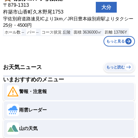
日向市東郷町山陰甲417-94
〒879-1313
大分
都城母智丘カントリークラブ
杵築市山香町久木野尾1753
都城市関之尾町6328
宇佐別府道路速見ICより1km／JR日豊本線別府駅よりタクシー
25分・4500円
宮崎大淀カントリークラブ
ホール数
--
パー
--
コース状況
丘陵
面積
3636000㎡
距離
13786Y
宮崎市大字長嶺字唯ヶ迫1021
もっと見る
宮崎カントリークラブ
宮崎市大字田吉字松崎4855-90
宮崎国際空港カントリークラブ
お天気ニュース
宮崎市田野町乙5030-2
もっと読む
宮崎国際ゴルフ倶楽部
いまおすすめのメニュー
宮崎市佐土原町下田島6634-1
警報・注意報
宮崎小林カントリークラブ
小林市南西方1131
宮崎ゴルフ倶楽部
雨雲レーダー
東諸県郡国富町大字三名六ツ野原
宮崎座論梅ゴルフクラブ
山の天気
児湯郡新富町大字新田17605