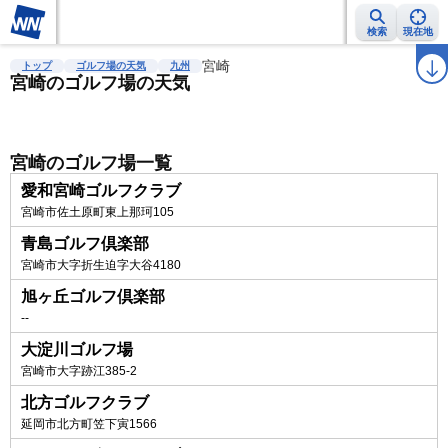
検索
現在地
雨雲レーダー
台風情報
地震情報
宮崎
警報・注意報
2週間天気
ラ
トップ
ゴルフ場の天気
九州
宮崎のゴルフ場の天気
宮崎のゴルフ場一覧
愛和宮崎ゴルフクラブ
宮崎市佐土原町東上那珂105
青島ゴルフ倶楽部
宮崎市大字折生迫字大谷4180
旭ヶ丘ゴルフ倶楽部
--
大淀川ゴルフ場
宮崎市大字跡江385-2
北方ゴルフクラブ
延岡市北方町笠下寅1566