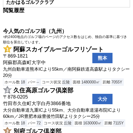
たかはるゴルフクラブ
--
閲覧履歴
トム・ワトソンゴルフコース
宮崎市山崎町浜山
今人気のゴルフ場（九州）
日南北郷カントリークラブ
※約2400地点のゴルフ場のページのアクセス数をはじめ、独自の基準に基づき
南那珂郡北郷町大字郷之原2821‐1
順位を算出しています。
阿蘇スカイブルーゴルフリゾート
日南串間ゴルフコース
〒869-1821
串間市本城
熊本
阿蘇郡高森町大字中
延岡ゴルフクラブ
九州自動車道熊本ICより55km／南阿蘇鉄道高森駅よりタクシー
延岡市浦城町1161
20分
ハイビスカスゴルフクラブ
ホール数
18
パー
--
コース状況
丘陵
面積
1480000㎡
距離
7055Y
宮崎市佐土原町下田島21085-1
久住高原ゴルフ倶楽部
一ツ瀬川県民ゴルフ場
〒878-0205
大分
竹田市久住町大字白丹3866番地
児湯郡新富町大字新田字七俣2591
大分自動車道九重ICより55km、大分自動車道湯布院ICより
フェニックスカントリークラブ
60km／JR豊肥本線豊後竹田駅よりタクシー25分
宮崎市大字塩路字浜山3083
ホール数
18
パー
72
コース状況
丘陵
面積
1630000㎡
距離
7115Y
美々津カントリークラブ
別府ゴルフ倶楽部