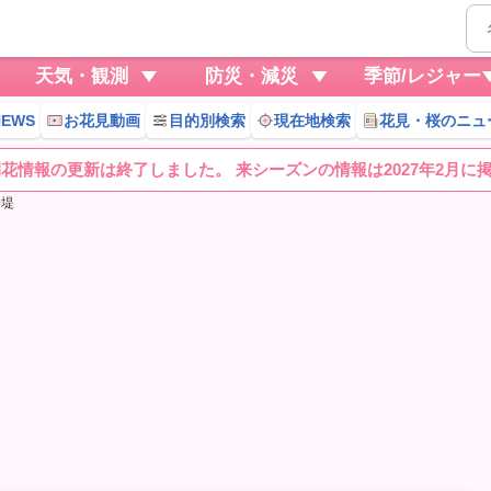
天気・観測
防災・減災
季節/レジャー
EWS
お花見動画
目的別検索
現在地検索
花見・桜のニュ
桜開花情報の更新は終了しました。 来シーズンの情報は2027年2月に
桜堤