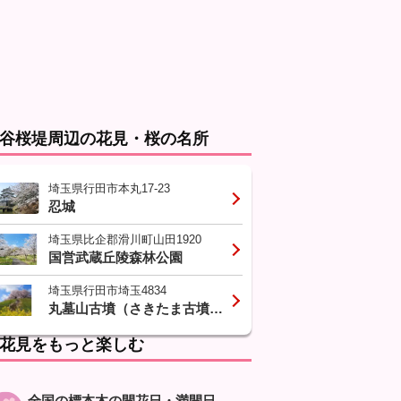
谷桜堤周辺の花見・桜の名所
埼玉県行田市本丸17-23
忍城
埼玉県比企郡滑川町山田1920
国営武蔵丘陵森林公園
埼玉県行田市埼玉4834
丸墓山古墳（さきたま古墳群）
花見をもっと楽しむ
全国の標本木の開花日・満開日