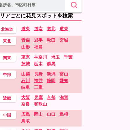
リアごとに花見スポットを検索
道央
道南
道北
道東
北海道
青森
岩手
秋田
宮城
東北
山形
福島
東京
神奈川
埼玉
千葉
関東
茨城
栃木
群馬
山梨
長野
新潟
富山
中部
石川
福井
静岡
愛知
岐阜
三重
大阪
兵庫
京都
滋賀
近畿
奈良
和歌山
広島
岡山
山口
島根
中国
鳥取