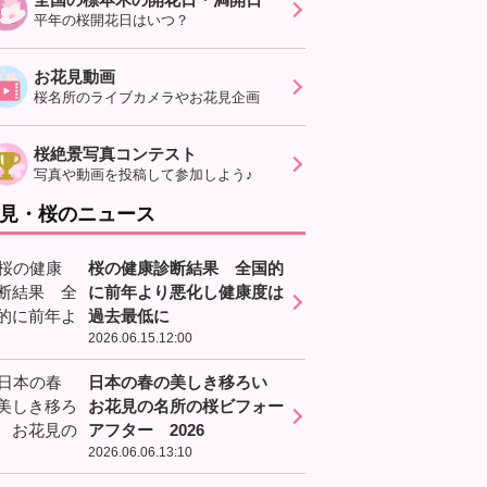
平年の桜開花日はいつ？
お花見動画
桜名所のライブカメラやお花見企画
桜絶景写真コンテスト
写真や動画を投稿して参加しよう♪
見・桜のニュース
桜の健康診断結果 全国的
に前年より悪化し健康度は
過去最低に
2026.06.15.12:00
日本の春の美しき移ろい
お花見の名所の桜ビフォー
アフター 2026
2026.06.06.13:10