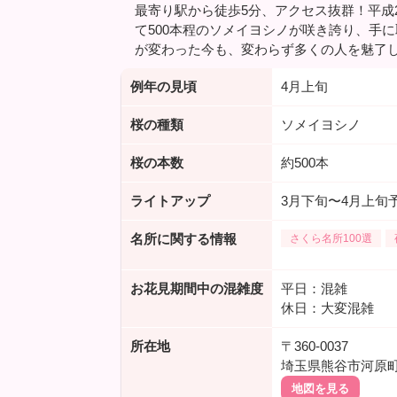
最寄り駅から徒歩5分、アクセス抜群！平成2
て500本程のソメイヨシノが咲き誇り、手
が変わった今も、変わらず多くの人を魅了
例年の見頃
4月上旬
桜の種類
ソメイヨシノ
桜の本数
約500本
ライトアップ
3月下旬〜4月上旬
名所に関する情報
さくら名所100選
お花見期間中の混雑度
平日：混雑
休日：大変混雑
所在地
〒360-0037
埼玉県熊谷市河原
地図を見る