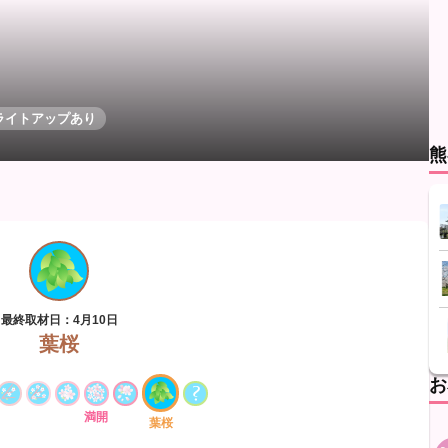
ライトアップあり
熊
最終取材日：4月10日
葉桜
お
満開
葉桜