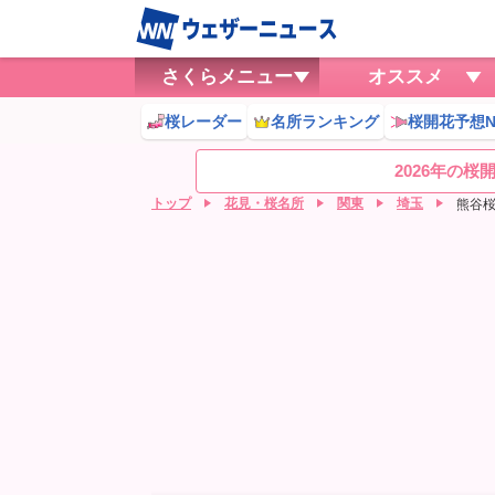
さくらメニュー
オススメ
桜レーダー
名所ランキング
桜開花予想N
2026年の
トップ
花見・桜名所
関東
埼玉
熊谷