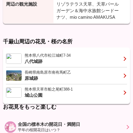
周辺の観光施設
リゾラテラス天草、天草パール
ガーデン＆海中水族館シードー
ナツ、mio camino AMAKUSA
千巌山周辺の花見・桜の名所
熊本県八代市松江城町7-34
八代城跡
長崎県南島原市南有馬町乙
原城跡
熊本県天草市船之尾町388-1
城山公園
お花見をもっと楽しむ
全国の標本木の開花日・満開日
平年の桜開花日はいつ？