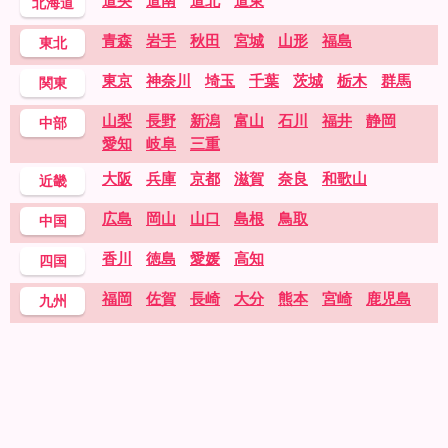
道央
道南
道北
道東
北海道
青森
岩手
秋田
宮城
山形
福島
東北
東京
神奈川
埼玉
千葉
茨城
栃木
群馬
関東
山梨
長野
新潟
富山
石川
福井
静岡
中部
愛知
岐阜
三重
大阪
兵庫
京都
滋賀
奈良
和歌山
近畿
広島
岡山
山口
島根
鳥取
中国
香川
徳島
愛媛
高知
四国
福岡
佐賀
長崎
大分
熊本
宮崎
鹿児島
九州