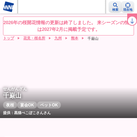
検索
現在地
桜レーダー
名所ランキング
桜開花予想NEWS
お花見動画
目的別
2026年の桜開花情報の更新は終了しました。 来シーズンの情報
は2027年2月に掲載予定です。
トップ
花見・桜名所
九州
熊本
千巌山
せんがんざん
千巌山
夜桜
宴会OK
ペットOK
提供：黒猫ぺこぽこさんさん