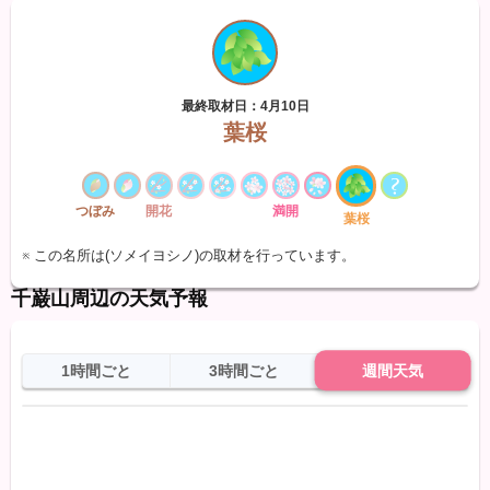
最終取材日：4月10日
葉桜
つぼみ
開花
満開
葉桜
※ この名所は(ソメイヨシノ)の取材を行っています。
千巌山周辺の天気予報
1時間ごと
3時間ごと
週間天気
日
天気