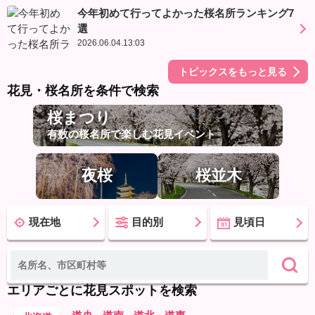
今年初めて行ってよかった桜名所ランキング7
選
2026.06.04.13:03
トピックスをもっと見る
花見・桜名所を条件で検索
桜まつり
有数の桜名所で楽しむ花見イベント
夜桜
桜並木
現在地
目的別
見頃日
エリアごとに花見スポットを検索