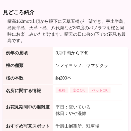
見どころ紹介
標高162mの山頂から眼下に天草五橋が一望でき、宇土半島、
島原半島、天草下島、八代海など360度のパノラマを桜と同
時にお楽しみいただけます。晴天の日に桜の下での花見も最
高です。
例年の見頃
3月中旬から下旬
桜の種類
ソメイヨシノ、ヤマザクラ
桜の本数
約200本
名所に関する情報
夜桜
宴会OK
ペットOK
お花見期間中の混雑度
平日：空いている
休日：やや混雑
おすすめ写真スポット
千巌山展望所、駐車場