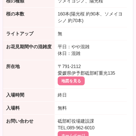
桜の種類
ソメイヨシノ、陽光桜
桜の本数
160本(陽光桜 約90本、ソメイヨ
シノ 約70本)
ライトアップ
無
お花見期間中の混雑度
平日：やや混雑
休日：混雑
所在地
〒791-2112
愛媛県伊予郡砥部町重光135
地図を見る
入場時間
終日
入場料
無料
お問い合わせ
砥部町役場建設課
TEL:089-962-6010
ホームページ