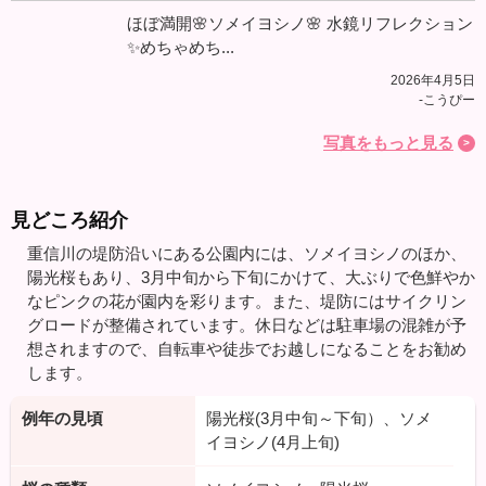
ほぼ満開🌸ソメイヨシノ🌸 水鏡リフレクション
✨めちゃめち...
2026年4月5日
-こうぴー
写真をもっと見る
見どころ紹介
重信川の堤防沿いにある公園内には、ソメイヨシノのほか、
陽光桜もあり、3月中旬から下旬にかけて、大ぶりで色鮮やか
なピンクの花が園内を彩ります。また、堤防にはサイクリン
グロードが整備されています。休日などは駐車場の混雑が予
想されますので、自転車や徒歩でお越しになることをお勧め
します。
例年の見頃
陽光桜(3月中旬～下旬）、ソメ
イヨシノ(4月上旬)