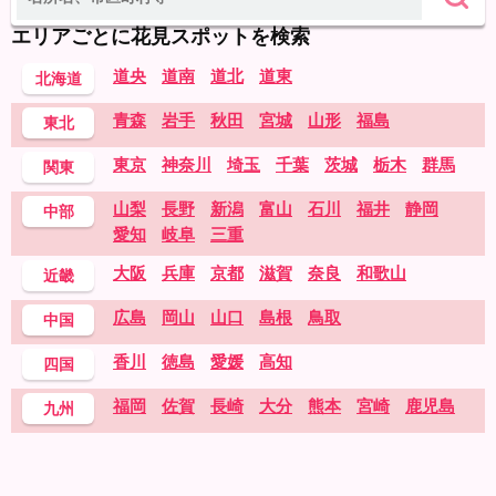
エリアごとに花見スポットを検索
道央
道南
道北
道東
北海道
青森
岩手
秋田
宮城
山形
福島
東北
東京
神奈川
埼玉
千葉
茨城
栃木
群馬
関東
山梨
長野
新潟
富山
石川
福井
静岡
中部
愛知
岐阜
三重
大阪
兵庫
京都
滋賀
奈良
和歌山
近畿
広島
岡山
山口
島根
鳥取
中国
香川
徳島
愛媛
高知
四国
福岡
佐賀
長崎
大分
熊本
宮崎
鹿児島
九州