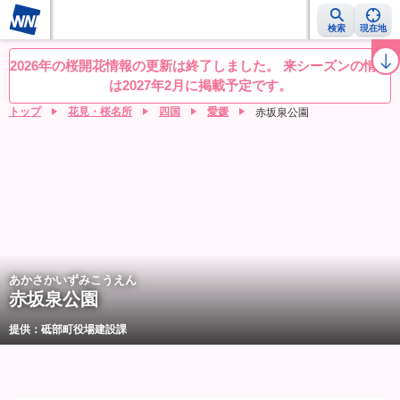
検索
現在地
桜レーダー
名所ランキング
桜開花予想NEWS
お花見動画
目的別
2026年の桜開花情報の更新は終了しました。 来シーズンの情報
は2027年2月に掲載予定です。
トップ
花見・桜名所
四国
愛媛
赤坂泉公園
あかさかいずみこうえん
赤坂泉公園
提供：砥部町役場建設課