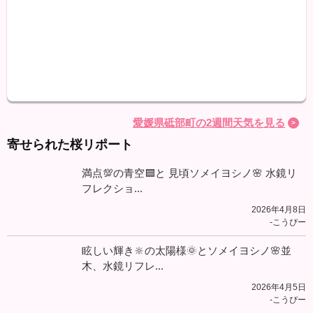
最高
最低
降水
愛媛県砥部町の2週間天気を見る
寄せられた桜リポート
満点💯の青空🟦と 見頃ソメイヨシノ🌸 水鏡リ
フレクショ...
2026年4月8日
-こうぴー
眩しい輝き🔆の太陽様🌞とソメイヨシノ🌸並
木、水鏡リフレ...
2026年4月5日
-こうぴー