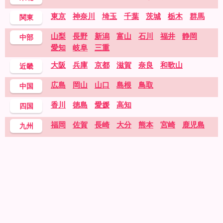
東京
神奈川
埼玉
千葉
茨城
栃木
群馬
関東
山梨
長野
新潟
富山
石川
福井
静岡
中部
愛知
岐阜
三重
大阪
兵庫
京都
滋賀
奈良
和歌山
近畿
広島
岡山
山口
島根
鳥取
中国
香川
徳島
愛媛
高知
四国
福岡
佐賀
長崎
大分
熊本
宮崎
鹿児島
九州