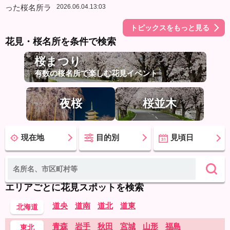
2026.06.04.13:03
トピックスをもっと見る
花見・桜名所を条件で検索
桜まつり
有数の桜名所で楽しむ花見イベント
夜桜
桜並木
現在地
目的別
見頃日
エリアごとに花見スポットを検索
道央
道南
道北
道東
北海道
青森
岩手
秋田
宮城
山形
福島
東北