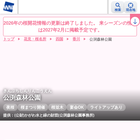
検索
現在地
桜レーダー
名所ランキング
桜開花予想NEWS
お花見動画
目的別
2026年の桜開花情報の更新は終了しました。 来シーズンの情報
は2027年2月に掲載予定です。
トップ
花見・桜名所
四国
香川
公渕森林公園
きんぶちしんりんこうえん
公渕森林公園
夜桜
桜まつり開催
桜並木
宴会OK
ライトアップあり
提供：(公財)かがわ水と緑の財団(公渕森林公園事務所)