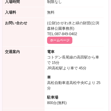
入場時間
制限なし
入場料
無料
お問い合わせ
(公財)かがわ水と緑の財団(公渕
森林公園事務所)
TEL:087-849-0402
ホームページ
交通案内
電車
コトデン長尾線の高田駅から車
で
15分
JR高松駅より車で
45分
車
高松自動車道高松中央ICより
25
分
駐車場
800台(無料)