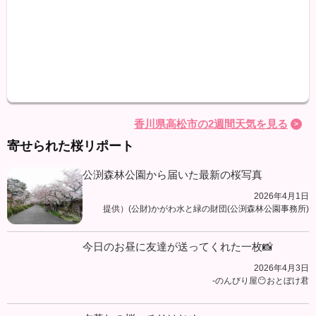
最高
最低
降水
香川県高松市の2週間天気を見る
寄せられた桜リポート
公渕森林公園から届いた最新の桜写真
2026年4月1日
提供）(公財)かがわ水と緑の財団(公渕森林公園事務所)
今日のお昼に友達が送ってくれた一枚📸
2026年4月3日
-のんびり屋😶おとぼけ君