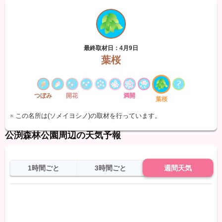
最終取材日：4月9日
葉桜
つぼみ
開花
満開
葉桜
※ この名所は(ソメイヨシノ)の取材を行っています。
公渕森林公園周辺の天気予報
1時間ごと
3時間ごと
週間天気
日
天気