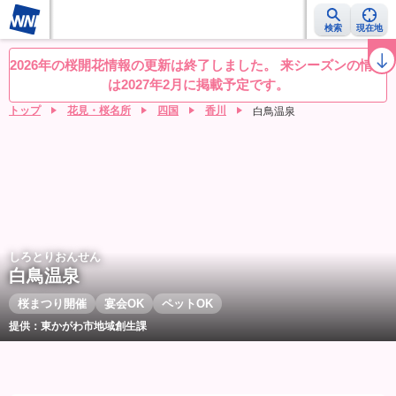
検索
現在地
桜レーダー
名所ランキング
桜開花予想NEWS
お花見動画
目的別
2026年の桜開花情報の更新は終了しました。 来シーズンの情報
は2027年2月に掲載予定です。
トップ
花見・桜名所
四国
香川
白鳥温泉
しろとりおんせん
白鳥温泉
桜まつり開催
宴会OK
ペットOK
提供：東かがわ市地域創生課