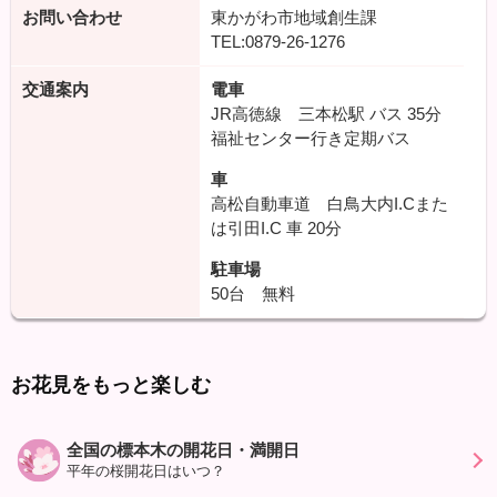
お問い合わせ
東かがわ市地域創生課
TEL:0879-26-1276
交通案内
電車
JR高徳線 三本松駅 バス 35分
福祉センター行き定期バス
車
高松自動車道 白鳥大内I.Cまた
は引田I.C 車 20分
駐車場
50台 無料
お花見をもっと楽しむ
全国の標本木の開花日・満開日
平年の桜開花日はいつ？