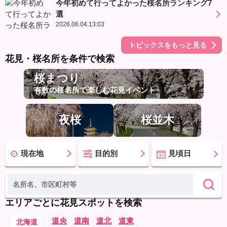
今年初めて行ってよかった桜名所ランキング7
選
2026.06.04.13:03
トピックスをもっと見る
花見・桜名所を条件で検索
桜まつり
有数の桜名所で楽しむ花見イベント
夜桜
桜並木
現在地
目的別
見頃日
エリアごとに花見スポットを検索
道央
道南
道北
道東
北海道