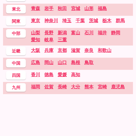
青森
岩手
秋田
宮城
山形
福島
東北
東京
神奈川
埼玉
千葉
茨城
栃木
群馬
関東
山梨
長野
新潟
富山
石川
福井
静岡
中部
愛知
岐阜
三重
大阪
兵庫
京都
滋賀
奈良
和歌山
近畿
広島
岡山
山口
島根
鳥取
中国
香川
徳島
愛媛
高知
四国
福岡
佐賀
長崎
大分
熊本
宮崎
鹿児島
九州