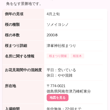
角をなす景勝地です。
例年の見頃
4月上旬
桜の種類
ソメイヨシノ
桜の本数
2000本
桜まつり詳細
津峯神社桜まつり
名所に関する情報
桜まつり開催
桜並木
お花見期間中の混雑度
平日：空いている
休日：やや混雑
所在地
〒774-0021
徳島県阿南市津乃峰町東分
地図を見る
入場時間
年中無休・22:00まで