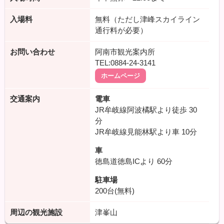
入場料
無料（ただし津峰スカイライン
通行料が必要）
お問い合わせ
阿南市観光案内所
TEL:0884-24-3141
ホームページ
交通案内
電車
JR牟岐線阿波橘駅より徒歩
30
分
JR牟岐線見能林駅より車
10分
車
徳島道徳島ICより
60分
駐車場
200台(無料)
周辺の観光施設
津峯山