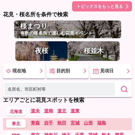
トピックスをもっと見る
花見・桜名所を条件で検索
桜まつり
有数の桜名所で楽しむ花見イベント
夜桜
桜並木
現在地
目的別
見頃日
エリアごとに花見スポットを検索
道央
道南
道北
道東
北海道
青森
岩手
秋田
宮城
山形
福島
東北
東京
神奈川
埼玉
千葉
茨城
栃木
群馬