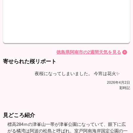
最高
最低
降水
徳島県阿南市の2週間天気を見る
寄せられた桜リポート
夜桜になってしまいました。 今宵は花火✨
2026年4月2日
彩時記
見どころ紹介
標高284ｍの津峯山一帯が津峯公園になっていて、眼下に広
がる橘湾は阿波の松島と呼ばれ、室戸阿南海岸国定公園の一