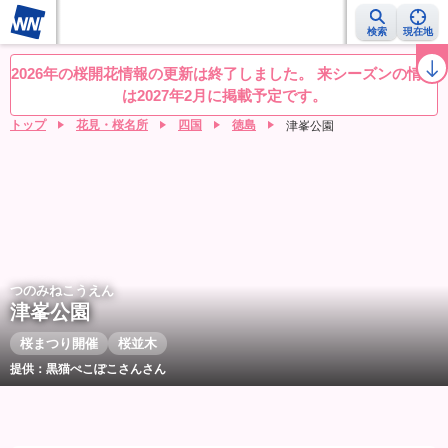
検索
現在地
桜レーダー
名所ランキング
桜開花予想NEWS
お花見動画
目的別
2026年の桜開花情報の更新は終了しました。 来シーズンの情報
は2027年2月に掲載予定です。
トップ
花見・桜名所
四国
徳島
津峯公園
つのみねこうえん
津峯公園
桜まつり開催
桜並木
提供：黒猫ぺこぽこさんさん