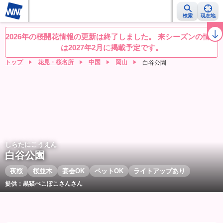
検索
現在地
桜レーダー
名所ランキング
桜開花予想NEWS
お花見動画
目的別
2026年の桜開花情報の更新は終了しました。 来シーズンの情報
は2027年2月に掲載予定です。
トップ
花見・桜名所
中国
岡山
白谷公園
しらたにこうえん
白谷公園
夜桜
桜並木
宴会OK
ペットOK
ライトアップあり
提供：黒猫ぺこぽこさんさん