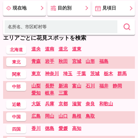
現在地
目的別
見頃日
エリアごとに花見スポットを検索
道央
道南
道北
道東
北海道
青森
岩手
秋田
宮城
山形
福島
東北
東京
神奈川
埼玉
千葉
茨城
栃木
群馬
関東
山梨
長野
新潟
富山
石川
福井
静岡
中部
愛知
岐阜
三重
大阪
兵庫
京都
滋賀
奈良
和歌山
近畿
広島
岡山
山口
島根
鳥取
中国
香川
徳島
愛媛
高知
四国