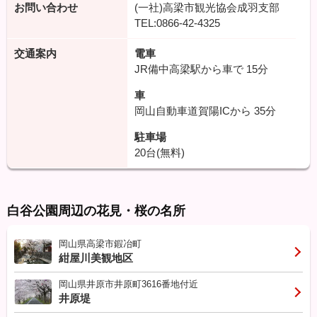
お問い合わせ
(一社)高梁市観光協会成羽支部
TEL:0866-42-4325
交通案内
電車
JR備中高梁駅から車で
15分
車
岡山自動車道賀陽ICから
35分
駐車場
20台(無料)
白谷公園周辺の花見・桜の名所
岡山県高梁市鍜冶町
紺屋川美観地区
岡山県井原市井原町3616番地付近
井原堤