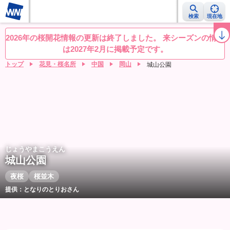
検索
現在地
桜レーダー
名所ランキング
桜開花予想NEWS
お花見動画
目的別
2026年の桜開花情報の更新は終了しました。 来シーズンの情報
は2027年2月に掲載予定です。
トップ
花見・桜名所
中国
岡山
城山公園
じょうやまこうえん
城山公園
夜桜
桜並木
提供：となりのとりおさん