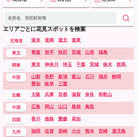
エリアごとに花見スポットを検索
道央
道南
道北
道東
北海道
青森
岩手
秋田
宮城
山形
福島
東北
東京
神奈川
埼玉
千葉
茨城
栃木
群馬
関東
山梨
長野
新潟
富山
石川
福井
静岡
中部
愛知
岐阜
三重
大阪
兵庫
京都
滋賀
奈良
和歌山
近畿
広島
岡山
山口
島根
鳥取
中国
香川
徳島
愛媛
高知
四国
福岡
佐賀
長崎
大分
熊本
宮崎
鹿児島
九州