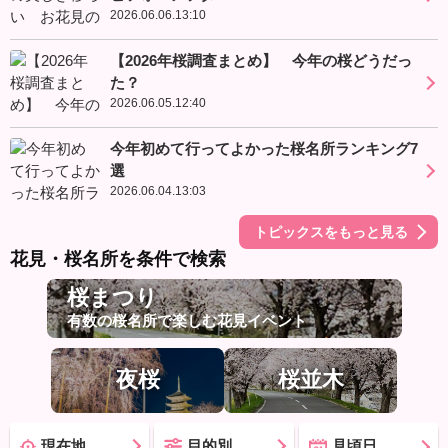
2026.06.06.13:10
【2026年桜調査まとめ】 今年の桜どうだっ
た？
2026.06.05.12:40
今年初めて行ってよかった桜名所ランキング7
選
2026.06.04.13:03
トピックスをもっと見る
花見・桜名所を条件で検索
桜まつり
有数の桜名所で楽しむ花見イベント
夜桜
桜並木
現在地
目的別
見頃日