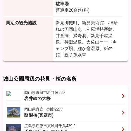
駐車場
普通車20台(無料)
周辺の観光施設
新見御殿町、新見美術館、JA晴
れの国岡山あしん広場特産館、
井倉洞、満奇洞、新見千屋温
泉、神郷温泉、大佐山オートキ
ャンプ場、鯉が窪湿原、紙の
館、親子孫水車
城山公園周辺の花見・桜の名所
岡山県真庭市岩井畝389
岩井畝の大桜
岡山県真庭市別所2277
醍醐桜(真庭市)
広島県庄原市東城町千鳥439-2