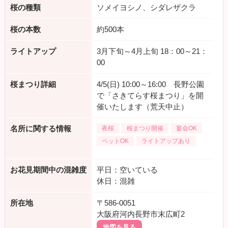
桜の種類
ソメイヨシノ、シダレザクラ
桜の本数
約500本
ライトアップ
3月下旬～4月上旬 18：00～21：
00
桜まつり詳細
4/5(日) 10:00～16:00 長野公園
で「さきてらす桜まつり」を開
催いたします（荒天中止）
名所に関する情報
夜桜
桜まつり開催
宴会OK
ペットOK
ライトアップあり
お花見期間中の混雑度
平日：空いている
休日：混雑
所在地
〒586-0051
大阪府河内長野市末広町2
地図を見る