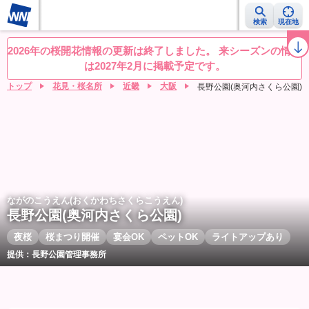
検索
現在地
桜レーダー
名所ランキング
桜開花予想NEWS
お花見動画
目的別
2026年の桜開花情報の更新は終了しました。 来シーズンの情報
は2027年2月に掲載予定です。
トップ
花見・桜名所
近畿
大阪
長野公園(奥河内さくら公園)
ながのこうえん(おくかわちさくらこうえん)
長野公園(奥河内さくら公園)
夜桜
桜まつり開催
宴会OK
ペットOK
ライトアップあり
提供：長野公園管理事務所