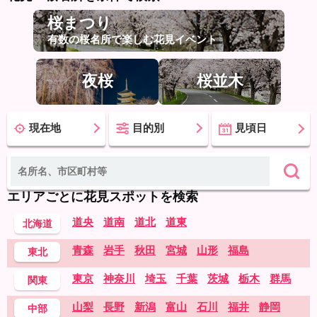
桜まつり
有数の桜名所で楽しむ花見イベント
夜桜
桜並木
現在地
目的別
見頃日
エリアごとに花見スポットを検索
道央
道南
道北
道東
北海道
青森
岩手
秋田
宮城
山形
福島
東北
東京
神奈川
埼玉
千葉
茨城
栃木
群馬
関東
山梨
長野
新潟
富山
石川
福井
静岡
中部