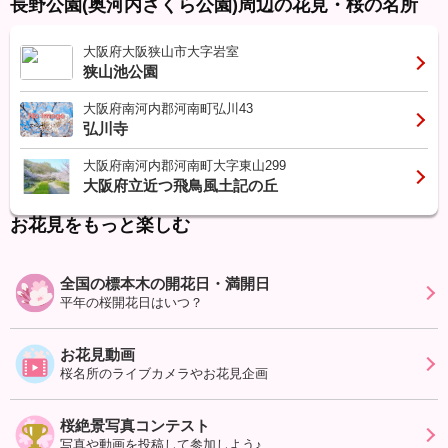
長野公園(奥河内さくら公園)周辺の花見・桜の名所
大阪府大阪狭山市大字岩室
狭山池公園
大阪府南河内郡河南町弘川43
弘川寺
大阪府南河内郡河南町大字東山299
大阪府立近つ飛鳥風土記の丘
お花見をもっと楽しむ
全国の標本木の開花日・満開日
平年の桜開花日はいつ？
お花見動画
桜名所のライブカメラやお花見企画
桜絶景写真コンテスト
写真や動画を投稿して参加しよう♪