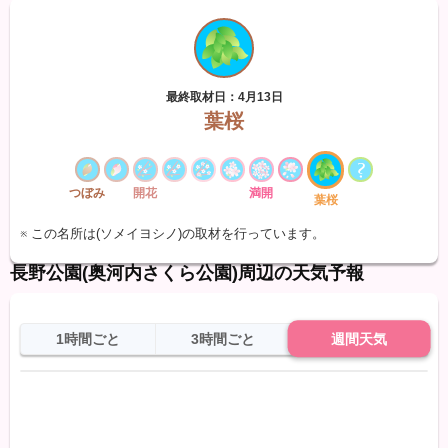
最終取材日：4月13日
葉桜
つぼみ
開花
満開
葉桜
※ この名所は(ソメイヨシノ)の取材を行っています。
長野公園(奥河内さくら公園)周辺の天気予報
1時間ごと
3時間ごと
週間天気
日
天気