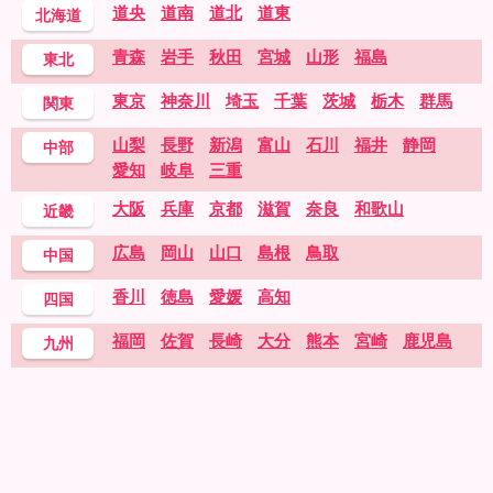
道央
道南
道北
道東
北海道
青森
岩手
秋田
宮城
山形
福島
東北
東京
神奈川
埼玉
千葉
茨城
栃木
群馬
関東
山梨
長野
新潟
富山
石川
福井
静岡
中部
愛知
岐阜
三重
大阪
兵庫
京都
滋賀
奈良
和歌山
近畿
広島
岡山
山口
島根
鳥取
中国
香川
徳島
愛媛
高知
四国
福岡
佐賀
長崎
大分
熊本
宮崎
鹿児島
九州