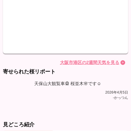
天気
最高
最低
降水
大阪市港区の2週間天気を見る
寄せられた桜リポート
天保山大観覧車🎡 桜並木🌸です☺️
2026年4月5日
-かっつん
見どころ紹介