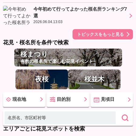
今年初めて行ってよかった桜名所ランキング7
選
2026.06.04.13:03
トピックスをもっと見る
花見・桜名所を条件で検索
桜まつり
有数の桜名所で楽しむ花見イベント
夜桜
桜並木
現在地
目的別
見頃日
エリアごとに花見スポットを検索