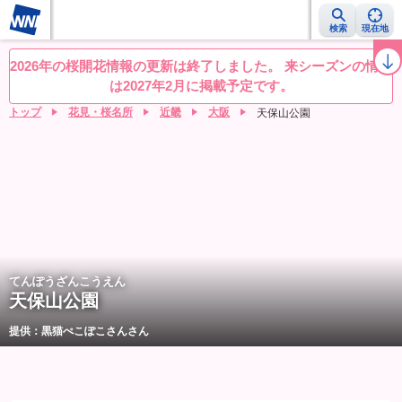
検索
現在地
桜レーダー
名所ランキング
桜開花予想NEWS
お花見動画
目的別
2026年の桜開花情報の更新は終了しました。 来シーズンの情報
は2027年2月に掲載予定です。
トップ
花見・桜名所
近畿
大阪
天保山公園
てんぽうざんこうえん
天保山公園
提供：黒猫ぺこぽこさんさん