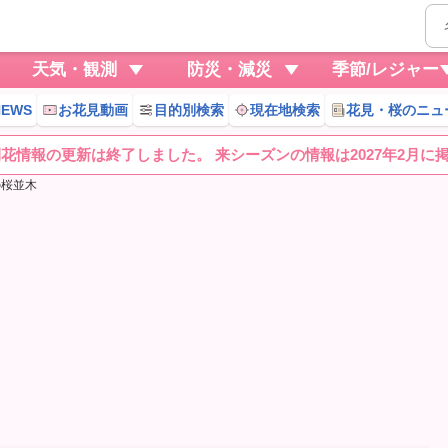
天気・観測
防災・減災
季節/レジャー
EWS
お花見動画
目的別検索
現在地検索
花見・桜のニュ
桜開花情報の更新は終了しました。 来シーズンの情報は2027年2月に
の桜並木