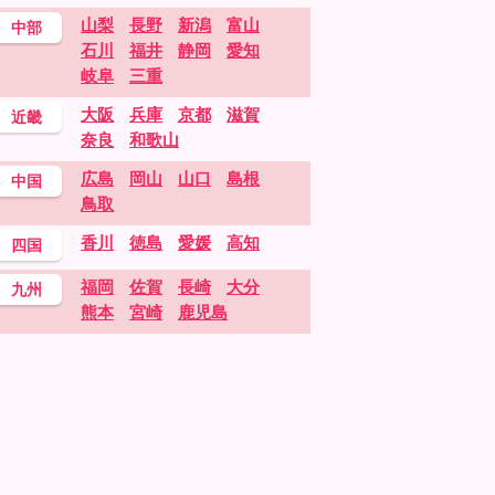
山梨
長野
新潟
富山
中部
石川
福井
静岡
愛知
岐阜
三重
大阪
兵庫
京都
滋賀
近畿
奈良
和歌山
広島
岡山
山口
島根
中国
鳥取
香川
徳島
愛媛
高知
四国
福岡
佐賀
長崎
大分
九州
熊本
宮崎
鹿児島