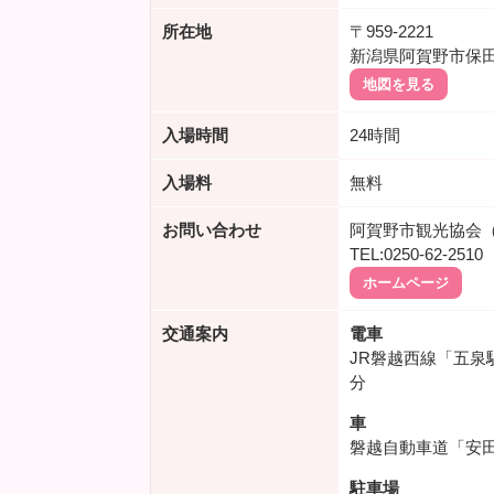
所在地
〒959-2221
新潟県阿賀野市保
地図を見る
入場時間
24時間
入場料
無料
お問い合わせ
阿賀野市観光協会
TEL:0250-62-2510
ホームページ
交通案内
電車
JR磐越西線「五泉
分
車
磐越自動車道「安田
駐車場