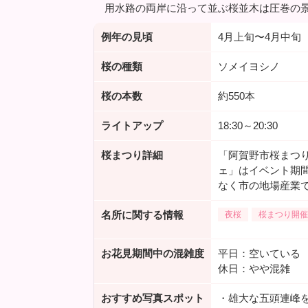
用水路の両岸に沿って並ぶ桜並木は圧巻の
例年の見頃
4月上旬〜4月中旬
桜の種類
ソメイヨシノ
桜の本数
約550本
ライトアップ
18:30～20:30
桜まつり詳細
「阿賀野市桜まつり」
ェ」はイベント期
なく市の地場産業
名所に関する情報
夜桜
桜まつり開催
お花見期間中の混雑度
平日：空いている
休日：やや混雑
おすすめ写真スポット
・雄大な五頭連峰