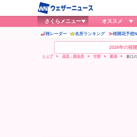
さくらメニュー
オススメ
桜レーダー
名所ランキング
桜開花予想N
2026年の
トップ
花見・桜名所
中部
新潟
新江