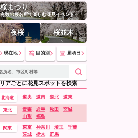
桜まつり
有数の桜名所で楽しむ花見イベント
夜桜
桜並木
現在地
目的別
見頃日
リアごとに花見スポットを検索
道央
道南
道北
道東
北海道
青森
岩手
秋田
宮城
東北
山形
福島
東京
神奈川
埼玉
千葉
関東
茨城
栃木
群馬