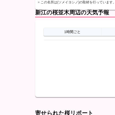
※ この名所は(ソメイヨシノ)の取材を行っています
新江の桜並木周辺の天気予報
1時間ごと
日
天気
最高
最低
降水
寄せられた桜リポート