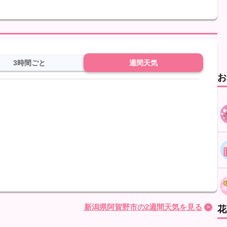
。
3時間ごと
週間天気
お
新潟県阿賀野市の2週間天気を見る
花