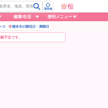
現在地
健康/生活
便利メニュー
ース
標本木の開花日・満開日
掲載予定です。