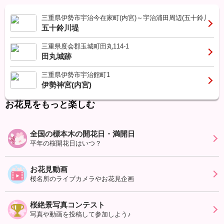
三重県伊勢市宇治今在家町(内宮)～宇治浦田周辺(五十鈴川)一
五十鈴川堤
三重県度会郡玉城町田丸114-1
田丸城跡
三重県伊勢市宇治館町1
伊勢神宮(内宮)
お花見をもっと楽しむ
全国の標本木の開花日・満開日
平年の桜開花日はいつ？
お花見動画
桜名所のライブカメラやお花見企画
桜絶景写真コンテスト
写真や動画を投稿して参加しよう♪