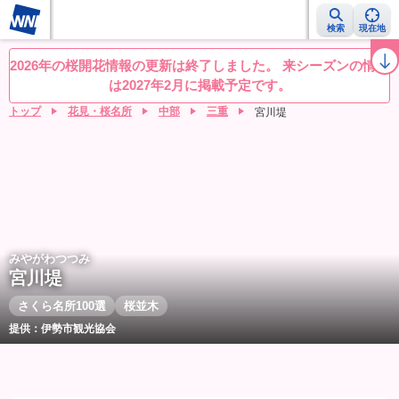
検索
現在地
桜レーダー
名所ランキング
桜開花予想NEWS
お花見動画
目的別
2026年の桜開花情報の更新は終了しました。 来シーズンの情報
は2027年2月に掲載予定です。
トップ
花見・桜名所
中部
三重
宮川堤
みやがわつつみ
宮川堤
さくら名所100選
桜並木
提供：伊勢市観光協会