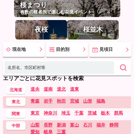
桜まつり
有数の桜名所で楽しむ花見イベント
夜桜
桜並木
現在地
目的別
見頃日
エリアごとに花見スポットを検索
道央
道南
道北
道東
北海道
青森
岩手
秋田
宮城
山形
福島
東北
東京
神奈川
埼玉
千葉
茨城
栃木
群馬
関東
山梨
長野
新潟
富山
石川
福井
静岡
中部
愛知
岐阜
三重