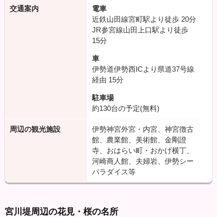
交通案内
電車
近鉄山田線宮町駅より徒歩
20分
JR参宮線山田上口駅より徒歩
15分
車
伊勢道伊勢西ICより県道37号線
経由
15分
駐車場
約130台の予定(無料)
周辺の観光施設
伊勢神宮外宮・内宮、神宮徴古
館、農業館、美術館、金剛證
寺、おはらい町・おかげ横丁、
河崎商人館、夫婦岩、伊勢シー
パラダイス等
宮川堤周辺の花見・桜の名所