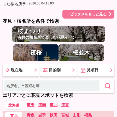
2026.06.04.13:03
トピックスをもっと見る
花見・桜名所を条件で検索
桜まつり
有数の桜名所で楽しむ花見イベント
夜桜
桜並木
現在地
目的別
見頃日
エリアごとに花見スポットを検索
道央
道南
道北
道東
北海道
青森
岩手
秋田
宮城
山形
福島
東北