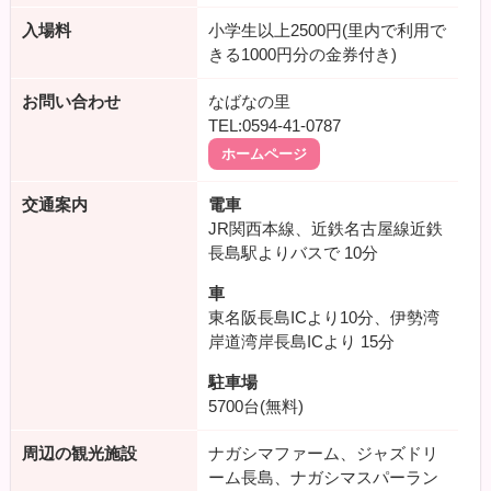
入場料
小学生以上2500円(里内で利用で
きる1000円分の金券付き)
お問い合わせ
なばなの里
TEL:0594-41-0787
ホームページ
交通案内
電車
JR関西本線、近鉄名古屋線近鉄
長島駅よりバスで
10分
車
東名阪長島ICより10分、伊勢湾
岸道湾岸長島ICより
15分
駐車場
5700台(無料)
周辺の観光施設
ナガシマファーム、ジャズドリ
ーム長島、ナガシマスパーラン