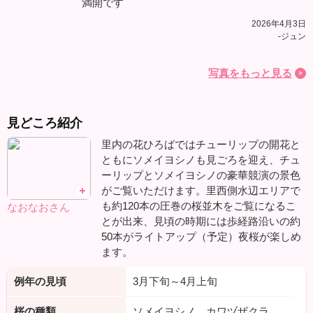
満開です
2026年4月3日
-ジュン
写真をもっと見る
見どころ紹介
里内の花ひろばではチューリップの開花と
ともにソメイヨシノも見ごろを迎え、チュ
ーリップとソメイヨシノの豪華競演の景色
がご覧いただけます。里西側水辺エリアで
も約120本の圧巻の桜並木をご覧になるこ
なおなおさん
とが出来、見頃の時期には歩経路沿いの約
50本がライトアップ（予定）夜桜が楽しめ
ます。
例年の見頃
3月下旬～4月上旬
桜の種類
ソメイヨシノ、カワヅザクラ、