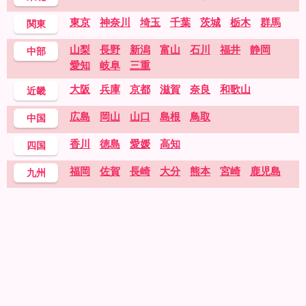
東京
神奈川
埼玉
千葉
茨城
栃木
群馬
関東
山梨
長野
新潟
富山
石川
福井
静岡
中部
愛知
岐阜
三重
大阪
兵庫
京都
滋賀
奈良
和歌山
近畿
広島
岡山
山口
島根
鳥取
中国
香川
徳島
愛媛
高知
四国
福岡
佐賀
長崎
大分
熊本
宮崎
鹿児島
九州