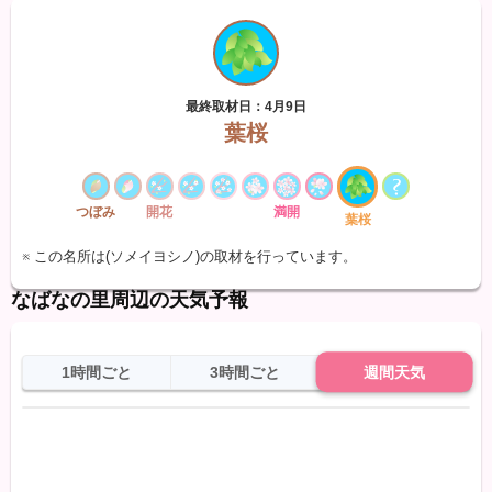
最終取材日：4月9日
葉桜
つぼみ
開花
満開
葉桜
※ この名所は(ソメイヨシノ)の取材を行っています。
なばなの里周辺の天気予報
1時間ごと
3時間ごと
週間天気
日
天気