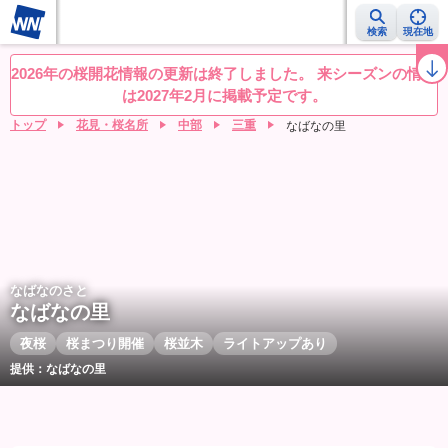
検索
現在地
桜レーダー
名所ランキング
桜開花予想NEWS
お花見動画
目的別
2026年の桜開花情報の更新は終了しました。 来シーズンの情報
は2027年2月に掲載予定です。
トップ
花見・桜名所
中部
三重
なばなの里
なばなのさと
なばなの里
夜桜
桜まつり開催
桜並木
ライトアップあり
提供：なばなの里