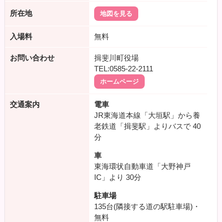
所在地
地図を見る
入場料
無料
お問い合わせ
揖斐川町役場
TEL:0585-22-2111
ホームページ
交通案内
電車
JR東海道本線「大垣駅」から養
老鉄道「揖斐駅」よりバスで
40
分
車
東海環状自動車道「大野神戸
IC」より
30分
駐車場
135台(隣接する道の駅駐車場)・
無料