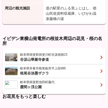
周辺の観光施設
道の駅星のふる里ふじはし、徳
山民俗資料収蔵庫、いびがわ温
泉藤橋の湯
イビデン東横山発電所の桜並木周辺の花見・桜の名
所
岐阜県揖斐郡揖斐川町谷汲徳積23
谷汲山華厳寺参道
岐阜県本巣市根尾板所字上段995
根尾谷淡墨ザクラ
岐阜県揖斐郡池田町藤代
霞間ヶ渓公園
お花見をもっと楽しむ