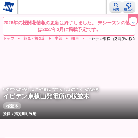
検索
現在地
桜レーダー
名所ランキング
桜開花予想NEWS
お花見動画
目的別
2026年の桜開花情報の更新は終了しました。 来シーズンの情報
は2027年2月に掲載予定です。
トップ
花見・桜名所
中部
岐阜
イビデン東横山発電所の桜並
いびでんひがしよこやまはつでんしょのさくらなみき
イビデン東横山発電所の桜並木
桜並木
提供：揖斐川町役場