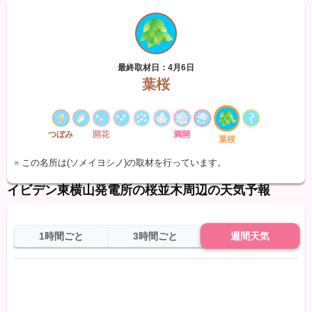
最終取材日：4月6日
葉桜
つぼみ
開花
満開
葉桜
※ この名所は(ソメイヨシノ)の取材を行っています。
イビデン東横山発電所の桜並木周辺の天気予報
1時間ごと
3時間ごと
週間天気
日
天気