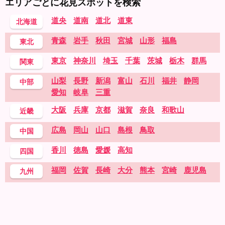
エリアごとに花見スポットを検索
道央
道南
道北
道東
北海道
青森
岩手
秋田
宮城
山形
福島
東北
東京
神奈川
埼玉
千葉
茨城
栃木
群馬
関東
山梨
長野
新潟
富山
石川
福井
静岡
中部
愛知
岐阜
三重
大阪
兵庫
京都
滋賀
奈良
和歌山
近畿
広島
岡山
山口
島根
鳥取
中国
香川
徳島
愛媛
高知
四国
福岡
佐賀
長崎
大分
熊本
宮崎
鹿児島
九州