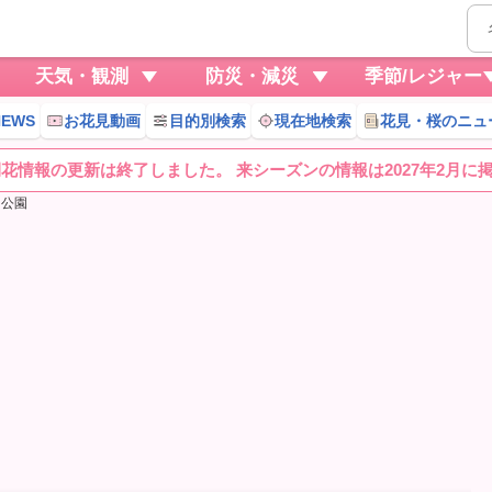
天気・観測
防災・減災
季節/レジャー
EWS
お花見動画
目的別検索
現在地検索
花見・桜のニュ
桜開花情報の更新は終了しました。 来シーズンの情報は2027年2月に
川公園