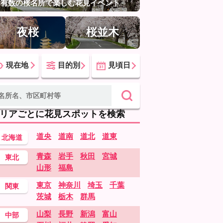
有数の桜名所で楽しむ花見イベント
夜桜
桜並木
現在地
目的別
見頃日
リアごとに花見スポットを検索
道央
道南
道北
道東
北海道
青森
岩手
秋田
宮城
東北
山形
福島
東京
神奈川
埼玉
千葉
関東
茨城
栃木
群馬
山梨
長野
新潟
富山
中部