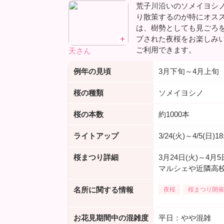
荒子川沿いのソメイヨシノ
り散策するのが特にオスス
は、樹勢としても見ごろ
プされた夜桜をお楽しみい
ご利用できます。
天さん
例年の見頃
3月下旬～4月上旬
桜の種類
ソメイヨシノ
桜の本数
約1000本
ライトアップ
3/24(火)～4/5(日)
桜まつり詳細
3月24日(火)～
マルシェや近隣高
名所に関する情報
夜桜
桜まつり開催
お花見期間中の混雑度
平日：やや混雑