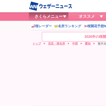
さくらメニュー
オススメ
桜レーダー
名所ランキング
桜開花予想N
2026年の
トップ
花見・桜名所
中部
愛知
荒子