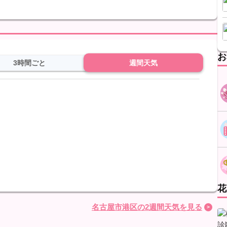
。
お
3時間ごと
週間天気
花
名古屋市港区の2週間天気を見る