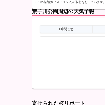
※ この名所は(ソメイヨシノ)の取材を行っています
荒子川公園周辺の天気予報
1時間ごと
日
天気
最高
最低
降水
寄せられた桜リポート