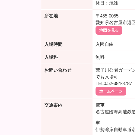
休日：混雑
所在地
〒455-0055
愛知県名古屋市港区
地図を見る
入場時間
入園自由
入場料
無料
お問い合わせ
荒子川公園ガーデ
でも入場可
TEL:052-384-8787
ホームページ
交通案内
電車
名古屋臨海高速鉄
車
伊勢湾岸自動車道名