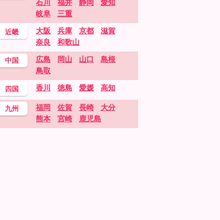
石川
福井
静岡
愛知
岐阜
三重
大阪
兵庫
京都
滋賀
近畿
奈良
和歌山
広島
岡山
山口
島根
中国
鳥取
香川
徳島
愛媛
高知
四国
福岡
佐賀
長崎
大分
九州
熊本
宮崎
鹿児島