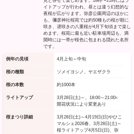
見と併せて楽しめます。18時〜21時にはラ
イトアップが行われ、昼とは違う幻想的な
夜桜が広がります。弥彦公園周辺のほかに
も、彌彦神社桜苑では約50種もの桜が順に
咲き、遅咲きの八重桜が4月下旬頃まで楽し
めます。桜苑に最も近い駐車場周辺も、満
開時には一帯が桜色に包まれる隠れた名所
です。
例年の見頃
4月上旬～中旬
桜の種類
ソメイヨシノ、ヤエザクラ
桜の本数
約1000本
ライトアップ
3月28日(土)～、18:00～21:00※
開花状況により変更あり
桜まつり詳細
3月28日(土)～4月19日(日)やひこ
マルシェ2026春、3月28日(土)～
桜ライトアップ4月5日(日)、弥