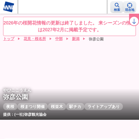
検索
現在地
桜レーダー
名所ランキング
桜開花予想NEWS
お花見動画
目的別
2026年の桜開花情報の更新は終了しました。 来シーズンの情報
は2027年2月に掲載予定です。
トップ
花見・桜名所
中部
新潟
弥彦公園
やひここうえん
弥彦公園
夜桜
桜まつり開催
桜並木
駅チカ
ライトアップあり
提供：(一社)弥彦観光協会