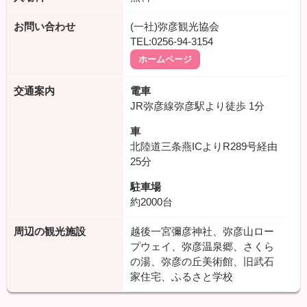
お問い合わせ
(一社)弥彦観光協会
TEL:0256-94-3154
ホームページ
交通案内
電車
JR弥彦線弥彦駅より徒歩
1分
車
北陸道三条燕ICよりR289号経由
25分
駐車場
約2000台
周辺の観光施設
越後一宮彌彦神社、弥彦山ロー
プウェイ、弥彦温泉郷、さくら
の湯、弥彦の丘美術館、旧武石
家住宅、ふるさと学校