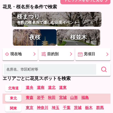
花見・桜名所を条件で検索
桜まつり
有数の桜名所で楽しむ花見イベント
夜桜
桜並木
現在地
目的別
見頃日
エリアごとに花見スポットを検索
道央
道南
道北
道東
北海道
青森
岩手
秋田
宮城
山形
福島
東北
東京
神奈川
埼玉
千葉
茨城
栃木
群馬
関東