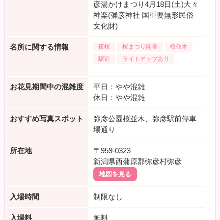
彦湯かけまつり4月18日(土)大々
神楽(彌彦神社 国重要無形民俗
文化財)
名所に関する情報
夜桜
桜まつり開催
桜並木
駅近
ライトアップあり
お花見期間中の混雑度
平日：やや混雑
休日：やや混雑
おすすめ写真スポット
弥彦公園桜並木、弥彦駅前停車
場通り
所在地
〒959-0323
新潟県西蒲原郡弥彦村弥彦
地図を見る
入場時間
制限なし
入場料
無料