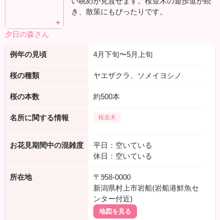
い眺めが見渡せます。桜並木の遊歩道が続
き、散策にもぴったりです。
夕日の森さん
例年の見頃
4月下旬〜5月上旬
桜の種類
ヤエザクラ、ソメイヨシノ
桜の本数
約500本
名所に関する情報
桜並木
お花見期間中の混雑度
平日：空いている
休日：空いている
所在地
〒958-0000
新潟県村上市岩船(岩船港鮮魚セ
ンター付近)
地図を見る