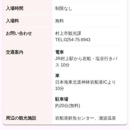
入場時間
制限なし
入場料
無料
お問い合わせ
村上市観光課
TEL:0254-75-8943
交通案内
電車
JR村上駅から岩船・塩谷行きバ
ス
10分
車
日本海東北道神林岩船港ICより
10分
駐車場
約20台(無料)
周辺の観光施設
岩船港鮮魚センター、瀬波温泉