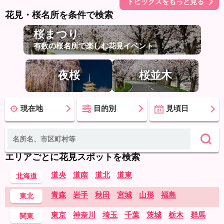
トピックスをもっと見る
花見・桜名所を条件で検索
桜まつり
有数の桜名所で楽しむ花見イベント
夜桜
桜並木
現在地
目的別
見頃日
エリアごとに花見スポットを検索
道央
道南
道北
道東
北海道
青森
岩手
秋田
宮城
山形
福島
東北
東京
神奈川
埼玉
千葉
茨城
栃木
群馬
関東