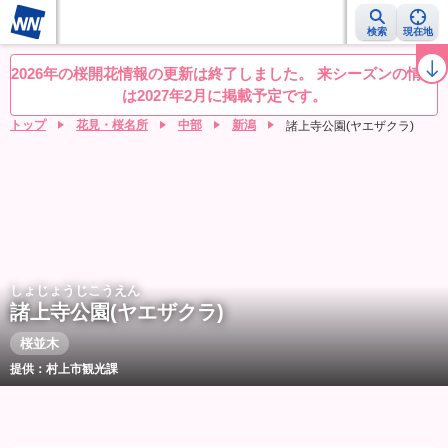
検索
現在地
桜レーダー
名所ランキング
桜開花予想NEWS
お花見動画
目的別
2026年の桜開花情報の更新は終了しました。 来シーズンの情報
は2027年2月に掲載予定です。
トップ
花見・桜名所
中部
新潟
諸上寺公園(ヤエザクラ)
しょじょうじこうえん
諸上寺公園(ヤエザクラ)
桜並木
提供：村上市観光課