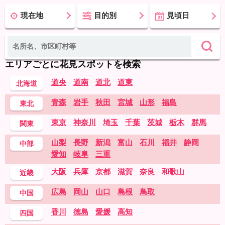
現在地
目的別
見頃日
エリアごとに花見スポットを検索
道央
道南
道北
道東
北海道
青森
岩手
秋田
宮城
山形
福島
東北
東京
神奈川
埼玉
千葉
茨城
栃木
群馬
関東
山梨
長野
新潟
富山
石川
福井
静岡
中部
愛知
岐阜
三重
大阪
兵庫
京都
滋賀
奈良
和歌山
近畿
広島
岡山
山口
島根
鳥取
中国
香川
徳島
愛媛
高知
四国