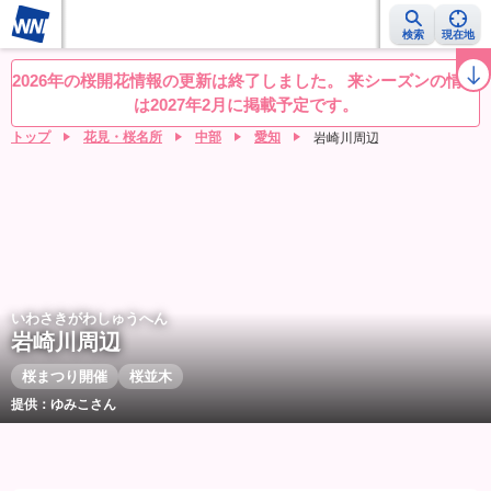
検索
現在地
桜レーダー
名所ランキング
桜開花予想NEWS
お花見動画
目的別
2026年の桜開花情報の更新は終了しました。 来シーズンの情報
は2027年2月に掲載予定です。
トップ
花見・桜名所
中部
愛知
岩崎川周辺
いわさきがわしゅうへん
岩崎川周辺
桜まつり開催
桜並木
提供：ゆみこさん