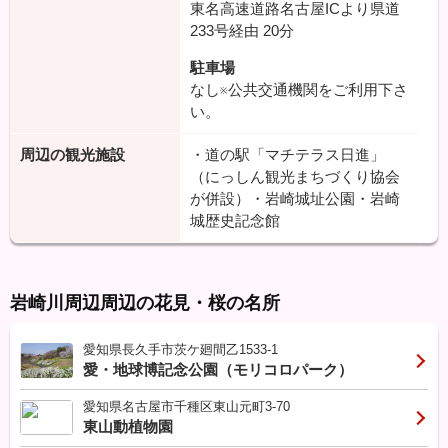
東名高速道路名古屋ICより県道
233号経由
20分
駐車場
なし※公共交通機関をご利用下さ
い。
周辺の観光施設
・道の駅「マチテラス日進」
（にっしん観光まちづくり協会
が併設）・岩崎城址公園・岩崎
城歴史記念館
岩崎川周辺周辺の花見・桜の名所
愛知県長久手市茨ケ廻間乙1533-1
愛・地球博記念公園（モリコロパーク）
愛知県名古屋市千種区東山元町3-70
東山動植物園