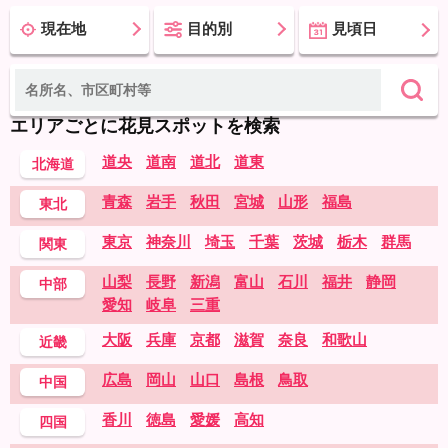
現在地
目的別
見頃日
エリアごとに花見スポットを検索
道央
道南
道北
道東
北海道
青森
岩手
秋田
宮城
山形
福島
東北
東京
神奈川
埼玉
千葉
茨城
栃木
群馬
関東
山梨
長野
新潟
富山
石川
福井
静岡
中部
愛知
岐阜
三重
大阪
兵庫
京都
滋賀
奈良
和歌山
近畿
広島
岡山
山口
島根
鳥取
中国
香川
徳島
愛媛
高知
四国