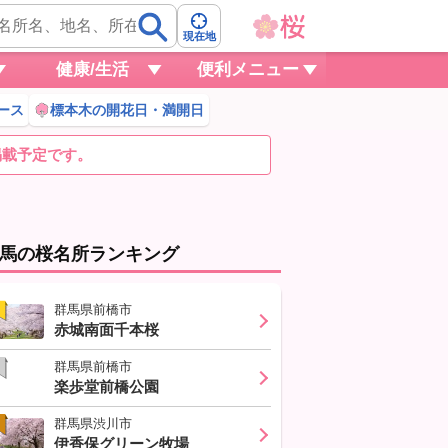
現在地
健康/生活
便利メニュー
ース
標本木の開花日・満開日
掲載予定です。
馬の桜名所ランキング
群馬県前橋市
赤城南面千本桜
群馬県前橋市
楽歩堂前橋公園
群馬県渋川市
伊香保グリーン牧場