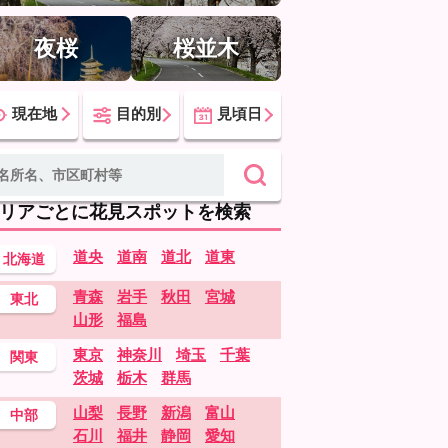
夜桜
桜並木
現在地
目的別
見頃日
リアごとに花見スポットを検索
道央
道南
道北
道東
北海道
青森
岩手
秋田
宮城
東北
山形
福島
東京
神奈川
埼玉
千葉
関東
茨城
栃木
群馬
山梨
長野
新潟
富山
中部
石川
福井
静岡
愛知