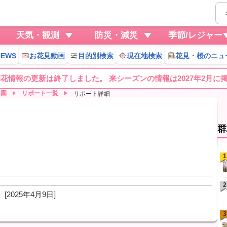
天気・観測
防災・減災
季節/レジャー
EWS
お花見動画
目的別検索
現在地検索
花見・桜のニュ
桜開花情報の更新は終了しました。 来シーズンの情報は2027年2月に
公園
リポート一覧
リポート詳細
群
1
2
[2025年4月9日]
3