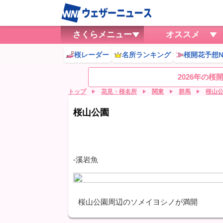
さくらメニュー
オススメ
桜レーダー
名所ランキング
桜開花予想N
2026年の
トップ
花見・桜名所
関東
群馬
桜山
桜山公園
-溪岩魚
桜山公園周辺のソメイヨシノが満開