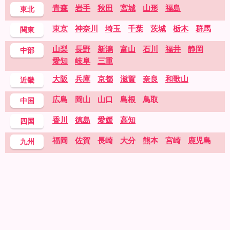
青森
岩手
秋田
宮城
山形
福島
東北
東京
神奈川
埼玉
千葉
茨城
栃木
群馬
関東
山梨
長野
新潟
富山
石川
福井
静岡
中部
愛知
岐阜
三重
大阪
兵庫
京都
滋賀
奈良
和歌山
近畿
広島
岡山
山口
島根
鳥取
中国
香川
徳島
愛媛
高知
四国
福岡
佐賀
長崎
大分
熊本
宮崎
鹿児島
九州