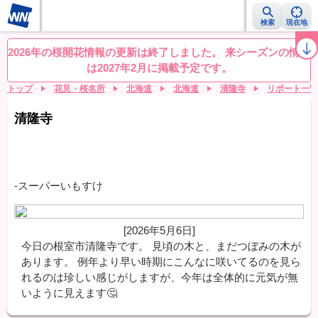
検索
現在地
桜レーダー
名所ランキング
桜開花予想NEWS
お花見動画
目的別
2026年の桜開花情報の更新は終了しました。 来シーズンの情報
は2027年2月に掲載予定です。
トップ
花見・桜名所
北海道
北海道
清隆寺
リポート一覧
清隆寺
-スーパーいもすけ
[2026年5月6日]
今日の根室市清隆寺です。 見頃の木と、まだつぼみの木が
あります。 例年より早い時期にこんなに咲いてるのを見ら
れるのは珍しい感じがしますが、今年は全体的に元気が無
いように見えます🤔