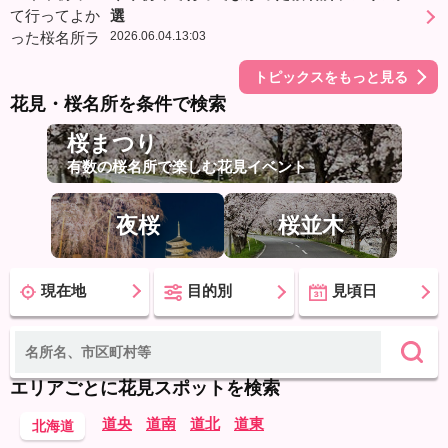
選
2026.06.04.13:03
トピックスをもっと見る
花見・桜名所を条件で検索
桜まつり
有数の桜名所で楽しむ花見イベント
夜桜
桜並木
現在地
目的別
見頃日
エリアごとに花見スポットを検索
道央
道南
道北
道東
北海道