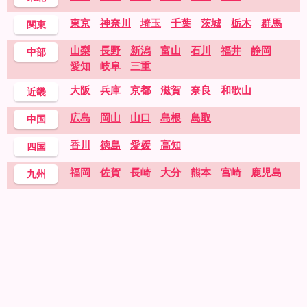
東京
神奈川
埼玉
千葉
茨城
栃木
群馬
関東
山梨
長野
新潟
富山
石川
福井
静岡
中部
愛知
岐阜
三重
大阪
兵庫
京都
滋賀
奈良
和歌山
近畿
広島
岡山
山口
島根
鳥取
中国
香川
徳島
愛媛
高知
四国
福岡
佐賀
長崎
大分
熊本
宮崎
鹿児島
九州