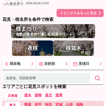
2026.06.04.13:03
トピックスをもっと見る
花見・桜名所を条件で検索
桜まつり
有数の桜名所で楽しむ花見イベント
夜桜
桜並木
現在地
目的別
見頃日
エリアごとに花見スポットを検索
道央
道南
道北
道東
北海道
青森
岩手
秋田
宮城
山形
福島
東北