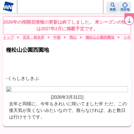
検索
現在地
桜レーダー
名所ランキング
桜開花予想NEWS
お花見動画
目的別
2026年の桜開花情報の更新は終了しました。 来シーズンの情報
は2027年2月に掲載予定です。
トップ
花見・桜名所
中国
岡山
種松山公園西園地
リポー
種松山公園西園地
-くらしきしきぶ
[2026年3月31日]
去年と同様に、今年もきれいに咲いてました🌸 ただ、この
後天気が良くないみたいなので、散らなければ、あと数日
は行けそうです。