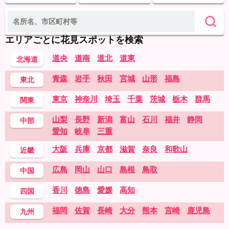
エリアごとに花見スポットを検索
道央
道南
道北
道東
北海道
青森
岩手
秋田
宮城
山形
福島
東北
東京
神奈川
埼玉
千葉
茨城
栃木
群馬
関東
山梨
長野
新潟
富山
石川
福井
静岡
中部
愛知
岐阜
三重
大阪
兵庫
京都
滋賀
奈良
和歌山
近畿
広島
岡山
山口
島根
鳥取
中国
香川
徳島
愛媛
高知
四国
福岡
佐賀
長崎
大分
熊本
宮崎
鹿児島
九州