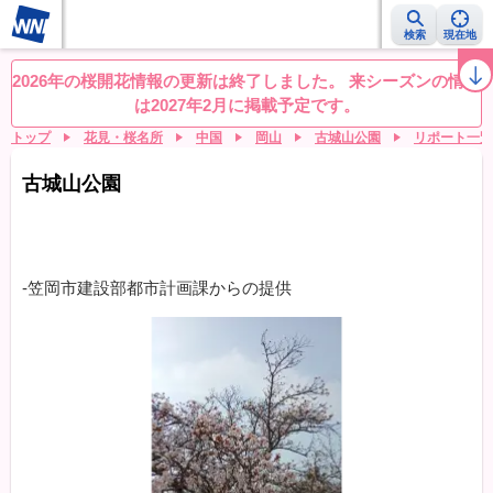
検索
現在地
桜レーダー
名所ランキング
桜開花予想NEWS
お花見動画
目的別
2026年の桜開花情報の更新は終了しました。 来シーズンの情報
は2027年2月に掲載予定です。
トップ
花見・桜名所
中国
岡山
古城山公園
リポート一覧
古城山公園
-笠岡市建設部都市計画課からの提供