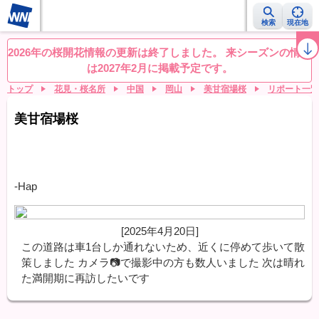
検索
現在地
桜レーダー
名所ランキング
桜開花予想NEWS
お花見動画
目的別
2026年の桜開花情報の更新は終了しました。 来シーズンの情報
は2027年2月に掲載予定です。
トップ
花見・桜名所
中国
岡山
美甘宿場桜
リポート一覧
美甘宿場桜
-Hap
[2025年4月20日]
この道路は車1台しか通れないため、近くに停めて歩いて散
策しました カメラ📷️で撮影中の方も数人いました 次は晴れ
た満開期に再訪したいです