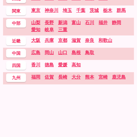
東京
神奈川
埼玉
千葉
茨城
栃木
群馬
関東
山梨
長野
新潟
富山
石川
福井
静岡
中部
愛知
岐阜
三重
大阪
兵庫
京都
滋賀
奈良
和歌山
近畿
広島
岡山
山口
島根
鳥取
中国
香川
徳島
愛媛
高知
四国
福岡
佐賀
長崎
大分
熊本
宮崎
鹿児島
九州