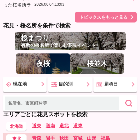
2026.06.04.13:03
トピックスをもっと見る
花見・桜名所を条件で検索
桜まつり
有数の桜名所で楽しむ花見イベント
夜桜
桜並木
現在地
目的別
見頃日
エリアごとに花見スポットを検索
道央
道南
道北
道東
北海道
青森
岩手
秋田
宮城
山形
福島
東北