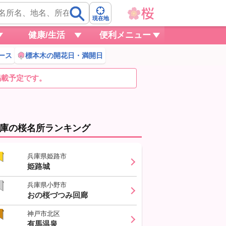
現在地
健康/生活
便利メニュー
ース
標本木の開花日・満開日
掲載予定です。
庫の桜名所ランキング
兵庫県姫路市
姫路城
兵庫県小野市
おの桜づつみ回廊
神戸市北区
有馬温泉