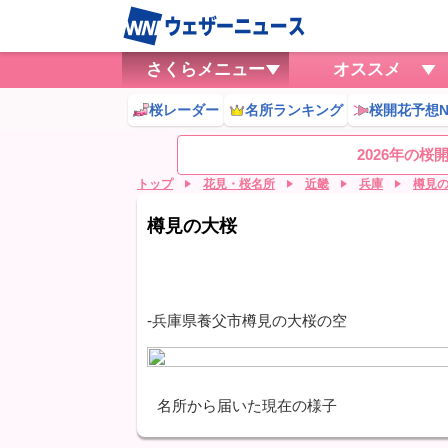
さくらメニュー
オススメ
桜レーダー
名所ランキング
桜開花予想N
2026年の
トップ
花見・桜名所
近畿
兵庫
樽見
樽見の大桜
-兵庫県養父市樽見の大桜の空
名所から届いた現在の様子