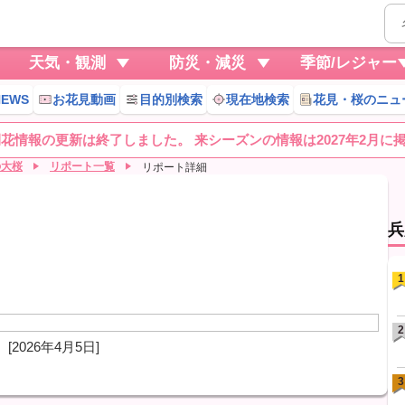
天気・観測
防災・減災
季節/レジャー
EWS
お花見動画
目的別検索
現在地検索
花見・桜のニュ
桜開花情報の更新は終了しました。 来シーズンの情報は2027年2月に
の大桜
リポート一覧
リポート詳細
兵
1
2
[2026年4月5日]
3