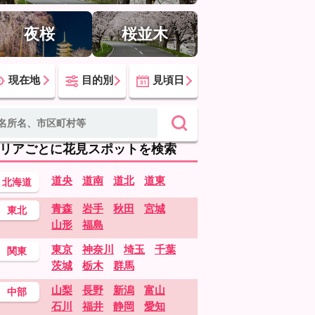
夜桜
桜並木
現在地
目的別
見頃日
リアごとに花見スポットを検索
道央
道南
道北
道東
北海道
青森
岩手
秋田
宮城
東北
山形
福島
東京
神奈川
埼玉
千葉
関東
茨城
栃木
群馬
山梨
長野
新潟
富山
中部
石川
福井
静岡
愛知