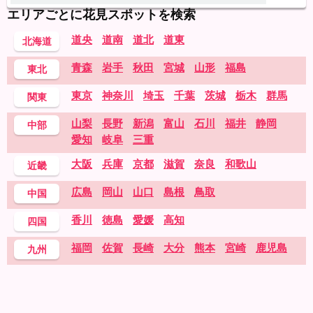
エリアごとに花見スポットを検索
道央
道南
道北
道東
北海道
青森
岩手
秋田
宮城
山形
福島
東北
東京
神奈川
埼玉
千葉
茨城
栃木
群馬
関東
山梨
長野
新潟
富山
石川
福井
静岡
中部
愛知
岐阜
三重
大阪
兵庫
京都
滋賀
奈良
和歌山
近畿
広島
岡山
山口
島根
鳥取
中国
香川
徳島
愛媛
高知
四国
福岡
佐賀
長崎
大分
熊本
宮崎
鹿児島
九州