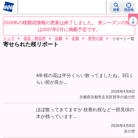
検索
現在地
桜レーダー
名所ランキング
桜開花予想NEWS
お花見動画
目的別
2026年の桜開花情報の更新は終了しました。 来シーズンの情報
は2027年2月に掲載予定です。
トップ
花見・桜名所
近畿
京都
哲学の道
リポート一覧
寄せられた桜リポート
4/8 桜の花は半分くらい散ってましたね。3日く
らい前が良か...
2026年4月8日
京都府京都市左京区哲学の道の空
ほぼ散ってきてますが 枝垂れ桜など一部見頃の
木が残っています...
2026年4月8日
京の空