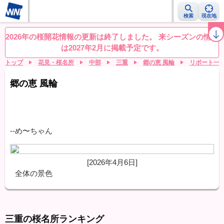
検索
現在地
桜レーダー
名所ランキング
桜開花予想NEWS
お花見動画
目的別
2026年の桜開花情報の更新は終了しました。 来シーズンの情報
は2027年2月に掲載予定です。
トップ
花見・桜名所
中部
三重
郷の恵 風輪
リポート一
郷の恵 風輪
--め〜ちゃん
[2026年4月6日]
全体の景色
三重の桜名所ランキング