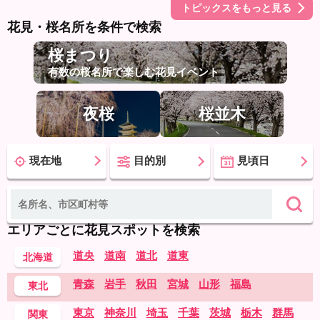
トピックスをもっと見る
花見・桜名所を条件で検索
桜まつり
有数の桜名所で楽しむ花見イベント
夜桜
桜並木
現在地
目的別
見頃日
エリアごとに花見スポットを検索
道央
道南
道北
道東
北海道
青森
岩手
秋田
宮城
山形
福島
東北
東京
神奈川
埼玉
千葉
茨城
栃木
群馬
関東