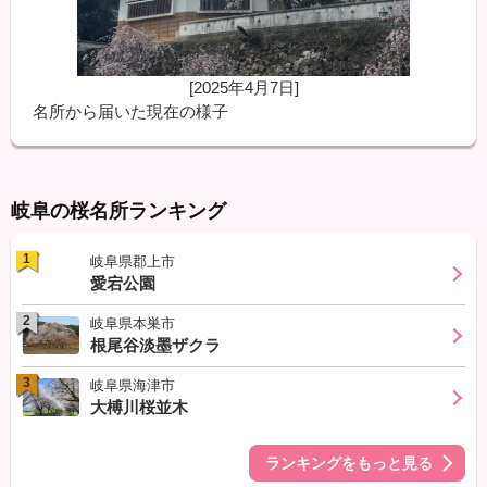
[2025年4月7日]
名所から届いた現在の様子
岐阜の桜名所ランキング
1
岐阜県郡上市
愛宕公園
2
岐阜県本巣市
根尾谷淡墨ザクラ
3
岐阜県海津市
大榑川桜並木
ランキングをもっと見る