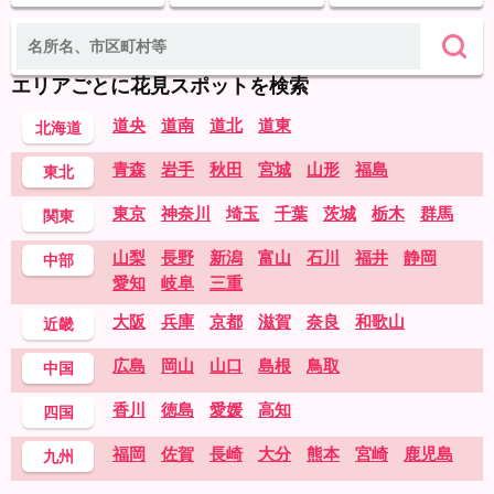
エリアごとに花見スポットを検索
道央
道南
道北
道東
北海道
青森
岩手
秋田
宮城
山形
福島
東北
東京
神奈川
埼玉
千葉
茨城
栃木
群馬
関東
山梨
長野
新潟
富山
石川
福井
静岡
中部
愛知
岐阜
三重
大阪
兵庫
京都
滋賀
奈良
和歌山
近畿
広島
岡山
山口
島根
鳥取
中国
香川
徳島
愛媛
高知
四国
福岡
佐賀
長崎
大分
熊本
宮崎
鹿児島
九州