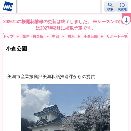
検索
現在地
桜レーダー
名所ランキング
桜開花予想NEWS
お花見動画
目的別
2026年の桜開花情報の更新は終了しました。 来シーズンの情報
は2027年2月に掲載予定です。
トップ
花見・桜名所
中部
岐阜
小倉公園
リポート一覧
小倉公園
-美濃市産業振興部美濃和紙推進課からの提供