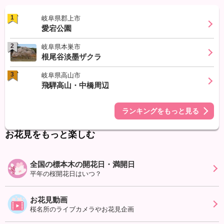
1
岐阜県郡上市
愛宕公園
2
岐阜県本巣市
根尾谷淡墨ザクラ
3
岐阜県高山市
飛騨高山・中橋周辺
ランキングをもっと見る
お花見をもっと楽しむ
全国の標本木の開花日・満開日
平年の桜開花日はいつ？
お花見動画
桜名所のライブカメラやお花見企画