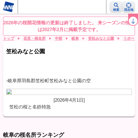
検索
現在地
桜レーダー
名所ランキング
桜開花予想NEWS
お花見動画
目的別
2026年の桜開花情報の更新は終了しました。 来シーズンの情報
は2027年2月に掲載予定です。
トップ
花見・桜名所
中部
岐阜
笠松みなと公園
リポート
笠松みなと公園
-岐阜県羽島郡笠松町笠松みなと公園の空
[2026年4月1日]
笠松の桜と名鉄特急
岐阜の桜名所ランキング