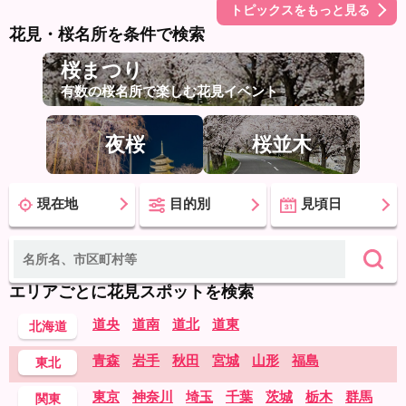
トピックスをもっと見る
花見・桜名所を条件で検索
桜まつり
有数の桜名所で楽しむ花見イベント
夜桜
桜並木
現在地
目的別
見頃日
エリアごとに花見スポットを検索
道央
道南
道北
道東
北海道
青森
岩手
秋田
宮城
山形
福島
東北
東京
神奈川
埼玉
千葉
茨城
栃木
群馬
関東