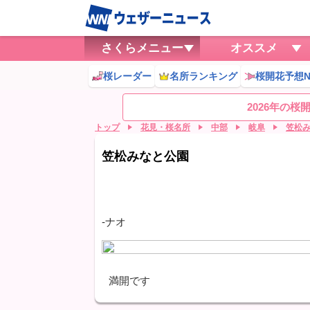
さくらメニュー
オススメ
桜レーダー
名所ランキング
桜開花予想N
2026年の
トップ
花見・桜名所
中部
岐阜
笠松
笠松みなと公園
-ナオ
満開です