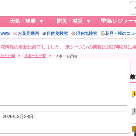
天気・観測
防災・減災
季節/レジャー
EWS
お花見動画
目的別検索
現在地検索
花見・桜のニュ
桜開花情報の更新は終了しました。 来シーズンの情報は2027年2月に
みなと公園
リポート一覧
リポート詳細
岐
1
2
[2026年3月28日]
3