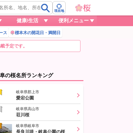
現在地
健康/生活
便利メニュー
ース
標本木の開花日・満開日
掲載予定です。
阜の桜名所ランキング
岐阜県郡上市
愛宕公園
岐阜県高山市
荘川桜
岐阜県岐阜市
長良川堤・岐阜公園の桜