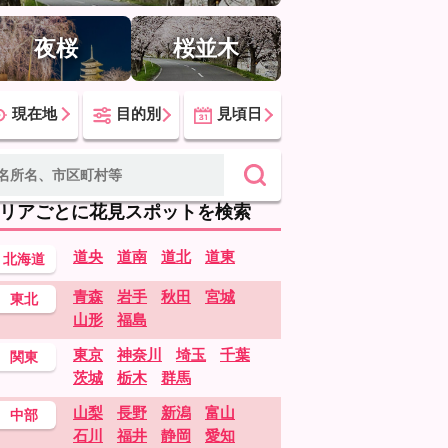
夜桜
桜並木
現在地
目的別
見頃日
リアごとに花見スポットを検索
道央
道南
道北
道東
北海道
青森
岩手
秋田
宮城
東北
山形
福島
東京
神奈川
埼玉
千葉
関東
茨城
栃木
群馬
山梨
長野
新潟
富山
中部
石川
福井
静岡
愛知