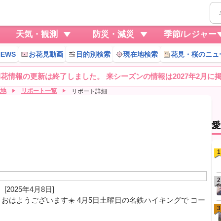
天気・観測
防災・減災
季節/レジャー
EWS
お花見動画
目的別検索
現在地検索
花見・桜のニュ
桜開花情報の更新は終了しました。 来シーズンの情報は2027年2月に
緑地
リポート一覧
リポート詳細
愛
1
2
[2025年4月8日]
o.1 おはようございます☀️ 4月5日土曜日の名鉄ハイキングで コー
3