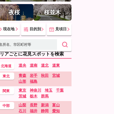
夜桜
桜並木
現在地
目的別
見頃日
リアごとに花見スポットを検索
道央
道南
道北
道東
北海道
青森
岩手
秋田
宮城
東北
山形
福島
東京
神奈川
埼玉
千葉
関東
茨城
栃木
群馬
山梨
長野
新潟
富山
中部
石川
福井
静岡
愛知