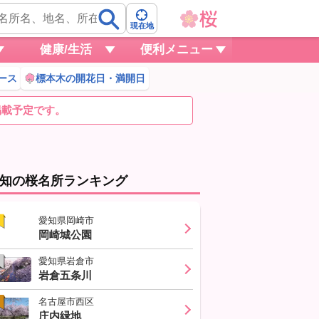
現在地
健康/生活
便利メニュー
ース
標本木の開花日・満開日
掲載予定です。
知の桜名所ランキング
愛知県岡崎市
岡崎城公園
愛知県岩倉市
岩倉五条川
名古屋市西区
庄内緑地