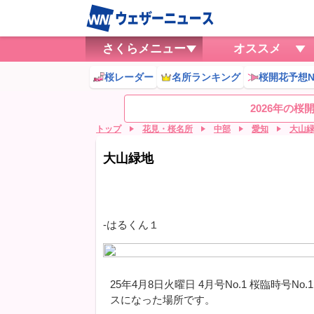
さくらメニュー
オススメ
桜レーダー
名所ランキング
桜開花予想N
2026年の
トップ
花見・桜名所
中部
愛知
大山
大山緑地
-はるくん１
25年4月8日火曜日 4月号No.1 桜臨時号N
スになった場所です。