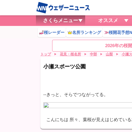
さくらメニュー
オススメ
桜レーダー
名所ランキング
桜開花予想N
2026年の
トップ
花見・桜名所
中部
山梨
小瀬
小瀬スポーツ公園
--きっと、そらでつながってる。
こんにちは 所々、葉桜が見えはじめてい