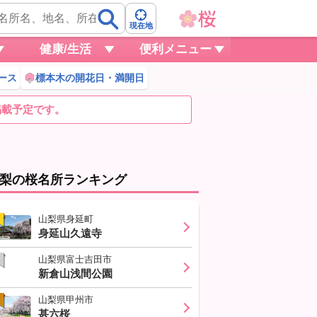
現在地
健康/生活
便利メニュー
ース
標本木の開花日・満開日
掲載予定です。
梨の桜名所ランキング
山梨県身延町
身延山久遠寺
山梨県富士吉田市
新倉山浅間公園
山梨県甲州市
甚六桜