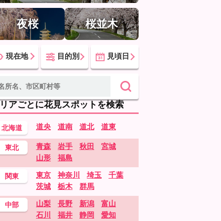
夜桜
桜並木
現在地
目的別
見頃日
リアごとに花見スポットを検索
道央
道南
道北
道東
北海道
青森
岩手
秋田
宮城
東北
山形
福島
東京
神奈川
埼玉
千葉
関東
茨城
栃木
群馬
山梨
長野
新潟
富山
中部
石川
福井
静岡
愛知