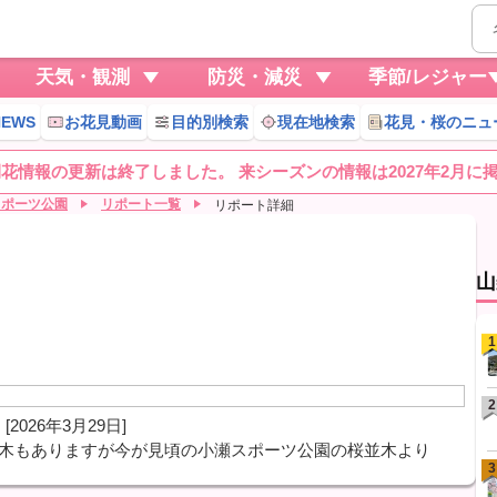
天気・観測
防災・減災
季節/レジャー
EWS
お花見動画
目的別検索
現在地検索
花見・桜のニュ
桜開花情報の更新は終了しました。 来シーズンの情報は2027年2月に
スポーツ公園
リポート一覧
リポート詳細
山
1
2
[2026年3月29日]
る木もありますが今が見頃の小瀬スポーツ公園の桜並木より
3