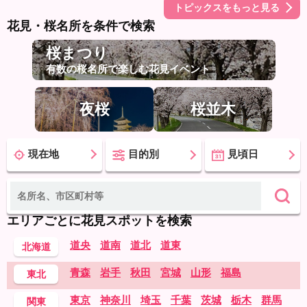
トピックスをもっと見る
花見・桜名所を条件で検索
桜まつり
有数の桜名所で楽しむ花見イベント
夜桜
桜並木
現在地
目的別
見頃日
エリアごとに花見スポットを検索
道央
道南
道北
道東
北海道
青森
岩手
秋田
宮城
山形
福島
東北
東京
神奈川
埼玉
千葉
茨城
栃木
群馬
関東