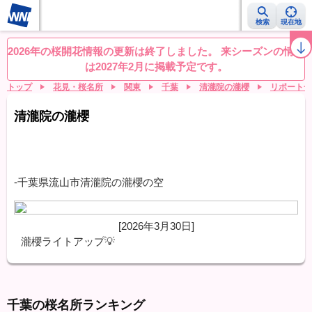
検索
現在地
桜レーダー
名所ランキング
桜開花予想NEWS
お花見動画
目的別
2026年の桜開花情報の更新は終了しました。 来シーズンの情報
は2027年2月に掲載予定です。
トップ
花見・桜名所
関東
千葉
清瀧院の瀧櫻
リポート一
清瀧院の瀧櫻
-千葉県流山市清瀧院の瀧櫻の空
[2026年3月30日]
瀧櫻ライトアップ💡
千葉の桜名所ランキング