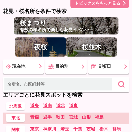
トピックスをもっと見る
花見・桜名所を条件で検索
桜まつり
有数の桜名所で楽しむ花見イベント
夜桜
桜並木
現在地
目的別
見頃日
エリアごとに花見スポットを検索
道央
道南
道北
道東
北海道
青森
岩手
秋田
宮城
山形
福島
東北
東京
神奈川
埼玉
千葉
茨城
栃木
群馬
関東