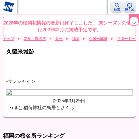
検索
現在地
桜レーダー
名所ランキング
桜開花予想NEWS
お花見動画
目的別
2026年の桜開花情報の更新は終了しました。 来シーズンの情報
は2027年2月に掲載予定です。
トップ
花見・桜名所
九州
福岡
久留米城跡
リポート一覧
久留米城跡
-サンシャイン
[2025年3月29日]
うきは稻荷神社の鳥居とさくら
福岡の桜名所ランキング