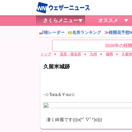
さくらメニュー
オススメ
桜レーダー
名所ランキング
桜開花予想N
2026年の
トップ
花見・桜名所
九州
福岡
久留
久留米城跡
-☆Tora＆Y-su☆
凄く綺麗です(((o(*ﾟ▽ﾟ*)o)))