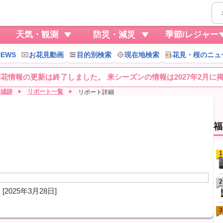
天気・観測
防災・減災
季節/レジャー
EWS
お花見動画
目的別検索
現在地検索
花見・桜のニュ
桜開花情報の更新は終了しました。 来シーズンの情報は2027年2月に
米城跡
リポート一覧
リポート詳細
福
1
2
[2025年3月28日]
3