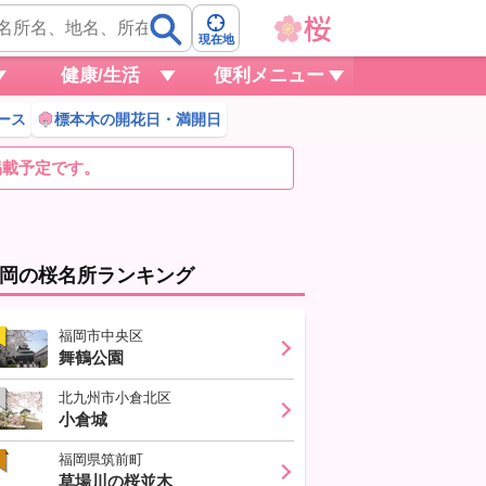
現在地
健康/生活
便利メニュー
ース
標本木の開花日・満開日
掲載予定です。
岡の桜名所ランキング
福岡市中央区
舞鶴公園
北九州市小倉北区
小倉城
福岡県筑前町
草場川の桜並木