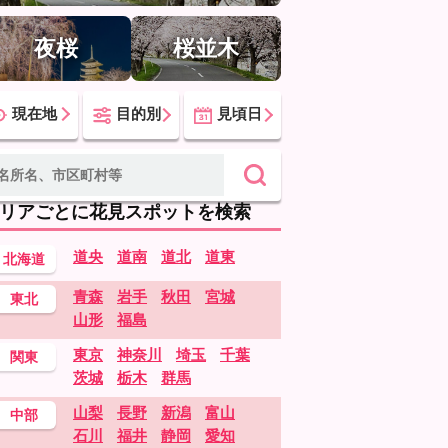
夜桜
桜並木
現在地
目的別
見頃日
リアごとに花見スポットを検索
道央
道南
道北
道東
北海道
青森
岩手
秋田
宮城
東北
山形
福島
東京
神奈川
埼玉
千葉
関東
茨城
栃木
群馬
山梨
長野
新潟
富山
中部
石川
福井
静岡
愛知