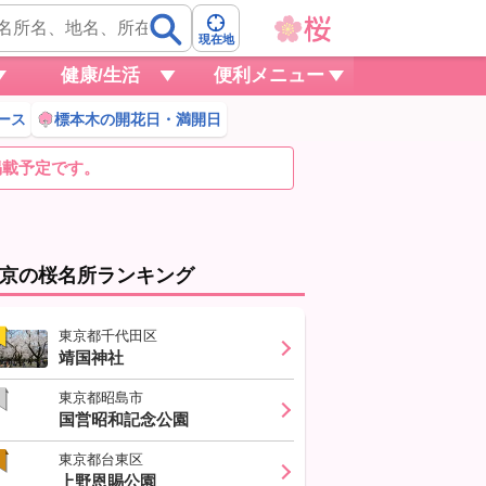
現在地
健康/生活
便利メニュー
ース
標本木の開花日・満開日
掲載予定です。
京の桜名所ランキング
東京都千代田区
靖国神社
東京都昭島市
国営昭和記念公園
東京都台東区
上野恩賜公園