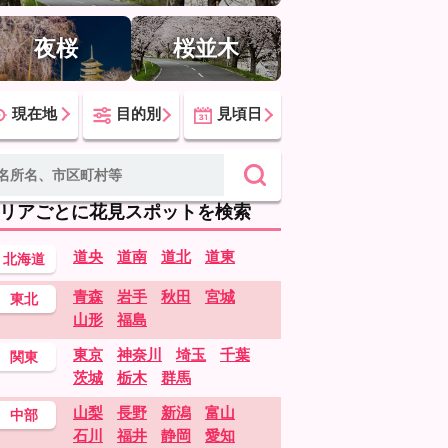
夜桜
桜並木
現在地
目的別
見頃日
リアごとに花見スポットを検索
道央
道南
道北
道東
北海道
青森
岩手
秋田
宮城
東北
山形
福島
東京
神奈川
埼玉
千葉
関東
茨城
栃木
群馬
山梨
長野
新潟
富山
中部
石川
福井
静岡
愛知