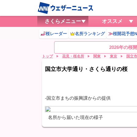
さくらメニュー
オススメ
桜レーダー
名所ランキング
桜開花予想N
2026年の
トップ
花見・桜名所
関東
東京
国立
国立市大学通り・さくら通りの桜
-国立市まちの振興課からの提供
名所から届いた現在の様子