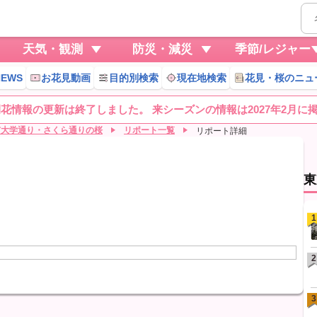
天気・観測
防災・減災
季節/レジャー
EWS
お花見動画
目的別検索
現在地検索
花見・桜のニュ
桜開花情報の更新は終了しました。 来シーズンの情報は2027年2月に
市大学通り・さくら通りの桜
リポート一覧
リポート詳細
東
1
2
3