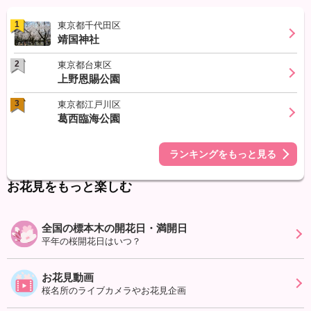
1
東京都千代田区
靖国神社
2
東京都台東区
上野恩賜公園
3
東京都江戸川区
葛西臨海公園
ランキングをもっと見る
お花見をもっと楽しむ
全国の標本木の開花日・満開日
平年の桜開花日はいつ？
お花見動画
桜名所のライブカメラやお花見企画