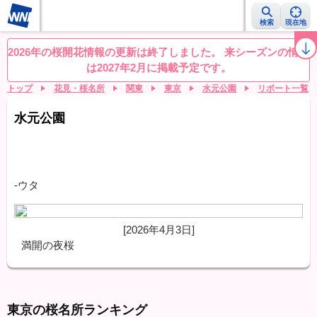
検索
現在地
桜レーダー
名所ランキング
桜開花予想NEWS
お花見動画
目的別
2026年の桜開花情報の更新は終了しました。 来シーズンの情報
は2027年2月に掲載予定です。
トップ
花見・桜名所
関東
東京
水元公園
リポート一覧
水元公園
-ウタ
[2026年4月3日]
満開の夜桜
東京の桜名所ランキング