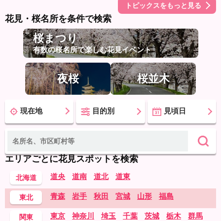
トピックスをもっと見る
花見・桜名所を条件で検索
桜まつり
有数の桜名所で楽しむ花見イベント
夜桜
桜並木
現在地
目的別
見頃日
エリアごとに花見スポットを検索
道央
道南
道北
道東
北海道
青森
岩手
秋田
宮城
山形
福島
東北
東京
神奈川
埼玉
千葉
茨城
栃木
群馬
関東