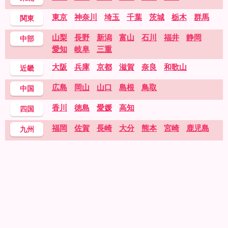
東京
神奈川
埼玉
千葉
茨城
栃木
群馬
関東
山梨
長野
新潟
富山
石川
福井
静岡
中部
愛知
岐阜
三重
大阪
兵庫
京都
滋賀
奈良
和歌山
近畿
広島
岡山
山口
島根
鳥取
中国
香川
徳島
愛媛
高知
四国
福岡
佐賀
長崎
大分
熊本
宮崎
鹿児島
九州