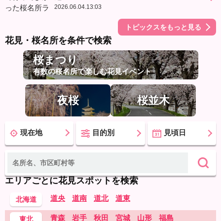
2026.06.04.13:03
トピックスをもっと見る
花見・桜名所を条件で検索
桜まつり
有数の桜名所で楽しむ花見イベント
夜桜
桜並木
現在地
目的別
見頃日
エリアごとに花見スポットを検索
道央
道南
道北
道東
北海道
青森
岩手
秋田
宮城
山形
福島
東北