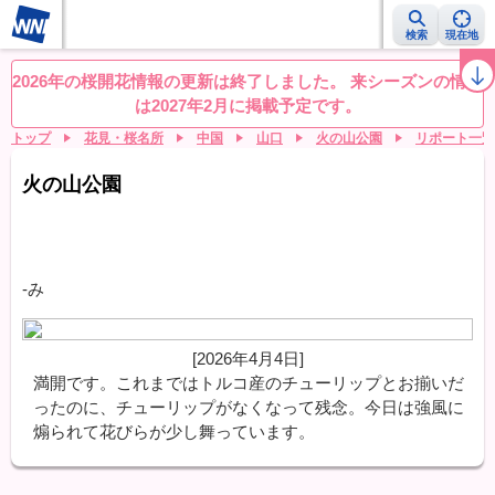
検索
現在地
桜レーダー
名所ランキング
桜開花予想NEWS
お花見動画
目的別
2026年の桜開花情報の更新は終了しました。 来シーズンの情報
は2027年2月に掲載予定です。
トップ
花見・桜名所
中国
山口
火の山公園
リポート一覧
火の山公園
-み
[2026年4月4日]
満開です。これまではトルコ産のチューリップとお揃いだ
ったのに、チューリップがなくなって残念。今日は強風に
煽られて花びらが少し舞っています。