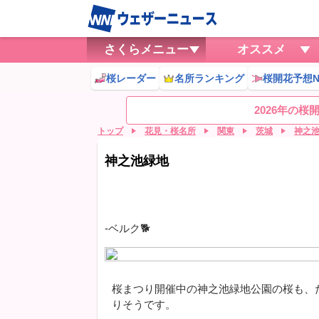
さくらメニュー
オススメ
桜レーダー
名所ランキング
桜開花予想N
2026年の
トップ
花見・桜名所
関東
茨城
神之
神之池緑地
-ベルク🐕
桜まつり開催中の神之池緑地公園の桜も、
りそうです。