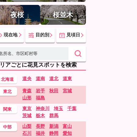
夜桜
桜並木
現在地
目的別
見頃日
リアごとに花見スポットを検索
道央
道南
道北
道東
北海道
青森
岩手
秋田
宮城
東北
山形
福島
東京
神奈川
埼玉
千葉
関東
茨城
栃木
群馬
山梨
長野
新潟
富山
中部
石川
福井
静岡
愛知