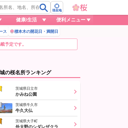
現在地
健康/生活
便利メニュー
ース
標本木の開花日・満開日
掲載予定です。
城の桜名所ランキング
茨城県日立市
かみね公園
茨城県牛久市
牛久大仏
茨城県大子町
外大野のシダレザクラ