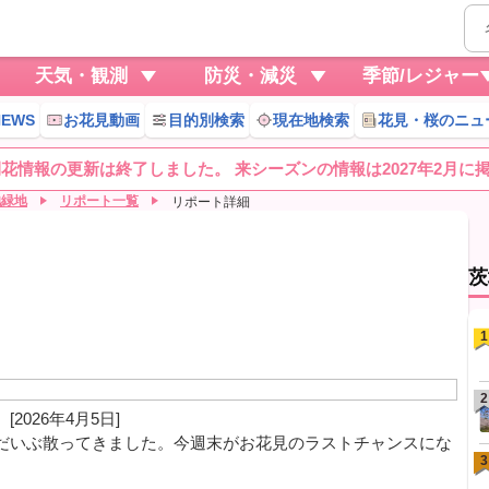
天気・観測
防災・減災
季節/レジャー
EWS
お花見動画
目的別検索
現在地検索
花見・桜のニュ
桜開花情報の更新は終了しました。 来シーズンの情報は2027年2月に
池緑地
リポート一覧
リポート詳細
茨
1
2
[2026年4月5日]
だいぶ散ってきました。今週末がお花見のラストチャンスにな
3