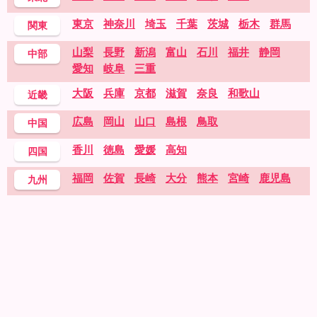
東京
神奈川
埼玉
千葉
茨城
栃木
群馬
関東
山梨
長野
新潟
富山
石川
福井
静岡
中部
愛知
岐阜
三重
大阪
兵庫
京都
滋賀
奈良
和歌山
近畿
広島
岡山
山口
島根
鳥取
中国
香川
徳島
愛媛
高知
四国
福岡
佐賀
長崎
大分
熊本
宮崎
鹿児島
九州