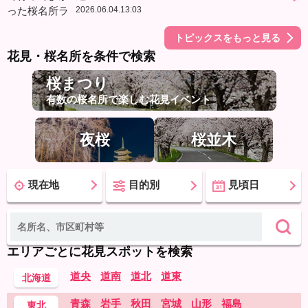
2026.06.04.13:03
トピックスをもっと見る
花見・桜名所を条件で検索
桜まつり
有数の桜名所で楽しむ花見イベント
夜桜
桜並木
現在地
目的別
見頃日
エリアごとに花見スポットを検索
道央
道南
道北
道東
北海道
青森
岩手
秋田
宮城
山形
福島
東北