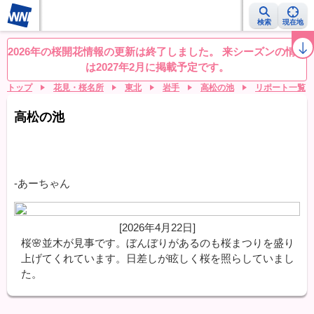
検索
現在地
桜レーダー
名所ランキング
桜開花予想NEWS
お花見動画
目的別
2026年の桜開花情報の更新は終了しました。 来シーズンの情報
は2027年2月に掲載予定です。
トップ
花見・桜名所
東北
岩手
高松の池
リポート一覧
高松の池
-あーちゃん
[2026年4月22日]
桜🌸並木が見事です。ぼんぼりがあるのも桜まつりを盛り
上げてくれています。日差しが眩しく桜を照らしていまし
た。