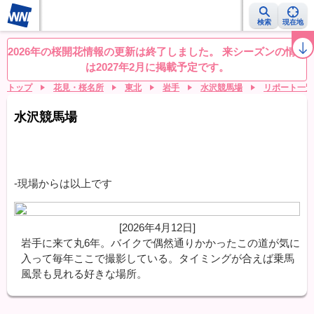
検索
現在地
桜レーダー
名所ランキング
桜開花予想NEWS
お花見動画
目的別
2026年の桜開花情報の更新は終了しました。 来シーズンの情報
は2027年2月に掲載予定です。
トップ
花見・桜名所
東北
岩手
水沢競馬場
リポート一覧
水沢競馬場
-現場からは以上です
[2026年4月12日]
岩手に来て丸6年。バイクで偶然通りかかったこの道が気に
入って毎年ここで撮影している。タイミングが合えば乗馬
風景も見れる好きな場所。