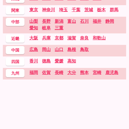
東京
神奈川
埼玉
千葉
茨城
栃木
群馬
関東
山梨
長野
新潟
富山
石川
福井
静岡
中部
愛知
岐阜
三重
大阪
兵庫
京都
滋賀
奈良
和歌山
近畿
広島
岡山
山口
島根
鳥取
中国
香川
徳島
愛媛
高知
四国
福岡
佐賀
長崎
大分
熊本
宮崎
鹿児島
九州