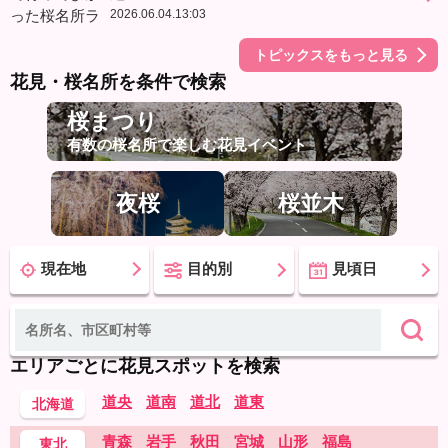
2026.06.04.13:03
トピックスをもっと見る
花見・桜名所を条件で検索
桜まつり
有数の桜名所で楽しむ花見イベント
夜桜
桜並木
現在地
目的別
見頃日
エリアごとに花見スポットを検索
道央
道南
道北
道東
北海道
青森
岩手
秋田
宮城
山形
福島
東北